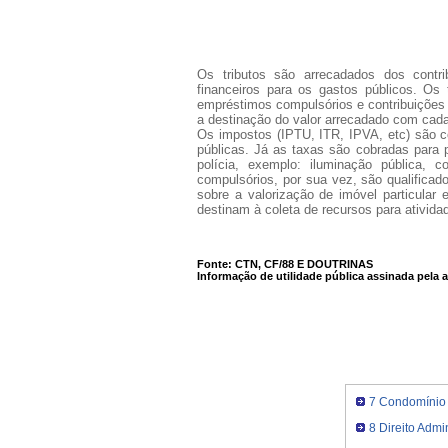
Os tributos são arrecadados dos contr
financeiros para os gastos públicos. Os 
empréstimos compulsórios e contribuições s
a destinação do valor arrecadado com cada 
Os impostos (IPTU, ITR, IPVA, etc) são 
públicas. Já as taxas são cobradas para p
polícia, exemplo: iluminação pública, c
compulsórios, por sua vez, são qualificad
sobre a valorização de imóvel particular 
destinam à coleta de recursos para ativida
Fonte: CTN, CF/88 E DOUTRINAS
Informação de utilidade pública assinada pela 
7 Condomínio
8 Direito Admin