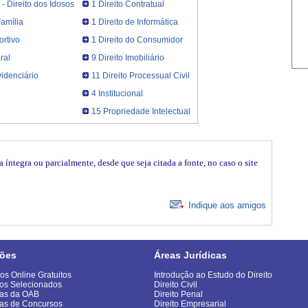
l - Direito dos Idosos
1 Direito Contratual
Família
1 Direito de Informática
ortivo
1 Direito do Consumidor
ral
9 Direito Imobiliário
videnciário
11 Direito Processual Civil
4 Institucional
15 Propriedade Intelectual
íntegra ou parcialmente, desde que seja citada a fonte, no caso o site
Indique aos amigos
ões
Áreas Jurídicas
os Online Gratuitos
Introdução ao Estudo do Direito
os Selecionados
Direito Civil
as da OAB
Direito Penal
as de Concursos
Direito Empresarial