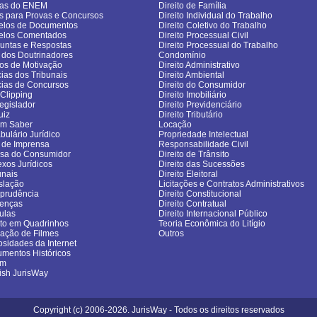
vas do ENEM
Direito de Família
s para Provas e Concursos
Direito Individual do Trabalho
los de Documentos
Direito Coletivo do Trabalho
elos Comentados
Direito Processual Civil
untas e Respostas
Direito Processual do Trabalho
 dos Doutrinadores
Condomínio
gos de Motivação
Direito Administrativo
cias dos Tribunais
Direito Ambiental
cias de Concursos
Direito do Consumidor
sClipping
Direito Imobiliário
egislador
Direito Previdenciário
uiz
Direito Tributário
om Saber
Locação
bulário Jurídico
Propriedade Intelectual
 de Imprensa
Responsabilidade Civil
sa do Consumidor
Direito de Trânsito
exos Jurídicos
Direito das Sucessões
unais
Direito Eleitoral
slação
Licitações e Contratos Administrativos
sprudência
Direito Constitucional
enças
Direito Contratual
ulas
Direito Internacional Público
ito em Quadrinhos
Teoria Econômica do Litígio
cação de Filmes
Outros
osidades da Internet
mentos Históricos
um
ish JurisWay
Copyright (c) 2006-2026. JurisWay - Todos os direitos reservados