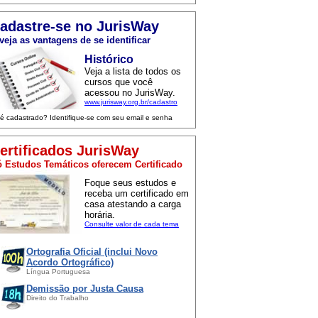
adastre-se no JurisWay
veja as vantagens de se identificar
Histórico
Veja a lista de todos os
cursos que você
acessou no JurisWay.
www.jurisway.org.br/cadastro
 é cadastrado? Identifique-se com seu email e senha
ertificados JurisWay
 Estudos Temáticos oferecem Certificado
Foque seus estudos e
receba um certificado em
casa atestando a carga
horária.
Consulte valor de cada tema
Ortografia Oficial (inclui Novo
Acordo Ortográfico)
Língua Portuguesa
Demissão por Justa Causa
Direito do Trabalho