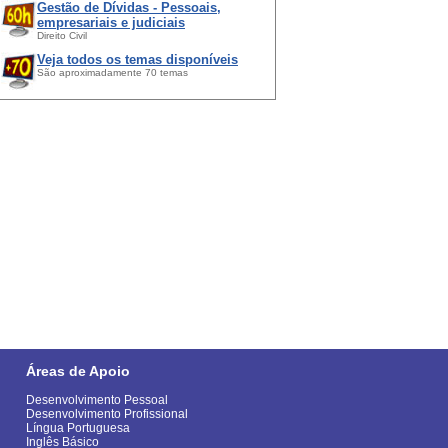
Gestão de Dívidas - Pessoais,
empresariais e judiciais
Direito Civil
Veja todos os temas disponíveis
São aproximadamente 70 temas
Áreas de Apoio
Desenvolvimento Pessoal
Desenvolvimento Profissional
Língua Portuguesa
Inglês Básico