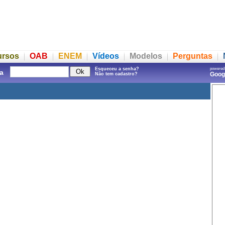
ursos
OAB
ENEM
Vídeos
Modelos
Perguntas
Esqueceu a senha?
powered
a
Goo
Não tem cadastro?