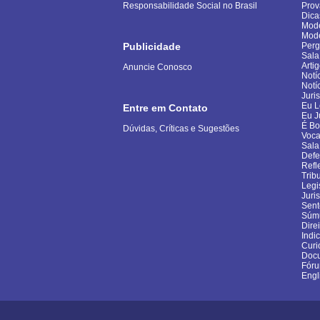
Responsabilidade Social no Brasil
Pro
Dica
Mode
Mod
Publicidade
Perg
Sala
Arti
Anuncie Conosco
Notí
Notí
Juri
Eu L
Entre em Contato
Eu J
É B
Dúvidas, Críticas e Sugestões
Voca
Sala
Defe
Refl
Trib
Legi
Juri
Sent
Súm
Dire
Indi
Curi
Docu
Fór
Engl