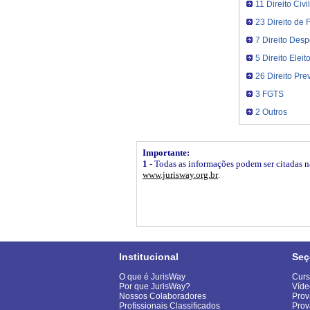
11 Direito Civi
23 Direito de 
7 Direito Desp
5 Direito Eleito
26 Direito Pre
3 FGTS
2 Outros
Importante:
1 -
Todas as informações podem ser citadas na 
www.jurisway.org.br
.
Institucional
Seç
O que é JurisWay
Curs
Por que JurisWay?
Víde
Nossos Colaboradores
Prov
Profissionais Classificados
Prov