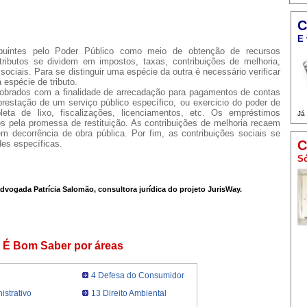
C
E 
ibuintes pelo Poder Público como meio de obtenção de recursos
tributos se dividem em impostos, taxas, contribuições de melhoria,
ociais. Para se distinguir uma espécie da outra é necessário verificar
espécie de tributo.
cobrados com a finalidade de arrecadação para pagamentos de contas
restação de um serviço público específico, ou exercicio do poder de
oleta de lixo, fiscalizações, licenciamentos, etc. Os empréstimos
Já
os pela promessa de restituição. As contribuições de melhoria recaem
em decorrência de obra pública. Por fim, as contribuições sociais se
C
des específicas.
Só
advogada Patrícia Salomão, consultora jurídica do projeto JurisWay.
É Bom Saber por áreas
4 Defesa do Consumidor
istrativo
13 Direito Ambiental