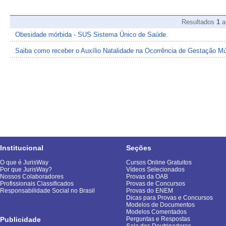
Resultados
1
Obesidade mórbida - SUS Sistema Único de Saúde.
Saiba como receber o Auxílio Natalidade na Ocorrência de Gestação Múl
Institucional
Seções
O que é JurisWay
Cursos Online Gratuitos
Por que JurisWay?
Vídeos Selecionados
Nossos Colaboradores
Provas da OAB
Profissionais Classificados
Provas de Concursos
Responsabilidade Social no Brasil
Provas do ENEM
Dicas para Provas e Concursos
Modelos de Documentos
Modelos Comentados
Publicidade
Perguntas e Respostas