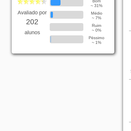
Bom
~ 31%
Avaliado por
Médio
~ 7%
202
Ruim
~ 0%
alunos
Péssimo
~ 1%