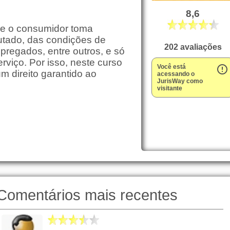
8,6
ue o consumidor toma
utado, das condições de
202 avaliações
regados, entre outros, e só
erviço. Por isso, neste curso
Você está
error_outline
 direito garantido ao
acessando o
JurisWay como
visitante
Comentários mais recentes