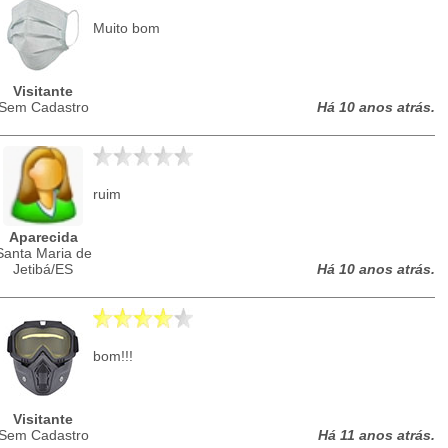
Muito bom
Visitante
Sem Cadastro
Há 10 anos atrás.
ruim
Aparecida
Santa Maria de
Jetibá/ES
Há 10 anos atrás.
bom!!!
Visitante
Sem Cadastro
Há 11 anos atrás.