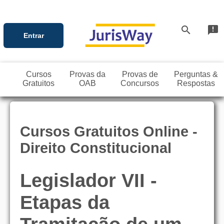
search
announcement
Entrar
Cursos
Provas da
Provas de
Perguntas &
Gratuitos
OAB
Concursos
Respostas
Cursos Gratuitos Online -
Direito Constitucional
Legislador VII -
Etapas da