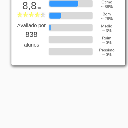
8,8
Ótimo
~ 68%
/10
Bom
~ 28%
Avaliado por
Médio
~ 3%
838
Ruim
~ 0%
alunos
Péssimo
~ 0%