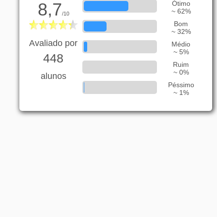
8,7
Ótimo
~ 62%
/10
Bom
~ 32%
Avaliado por
Médio
~ 5%
448
Ruim
~ 0%
alunos
Péssimo
~ 1%