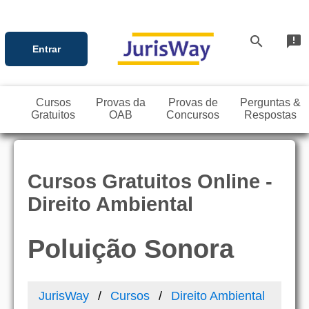
search
announcement
Entrar
Cursos
Provas da
Provas de
Perguntas &
Gratuitos
OAB
Concursos
Respostas
Cursos Gratuitos Online -
Direito Ambiental
Poluição Sonora
JurisWay
Cursos
Direito Ambiental