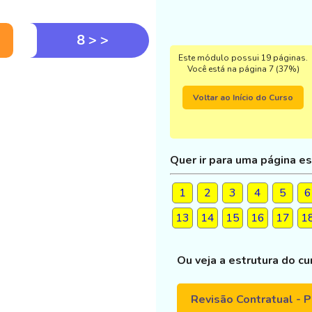
8 > >
Este módulo possui 19 páginas.
Você está na página 7 (37%)
Voltar ao Início do Curso
Quer ir para uma página es
1
2
3
4
5
6
13
14
15
16
17
1
Ou veja a estrutura do cu
Revisão Contratual - Pa