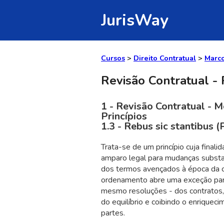
JurisWay
Cursos
>
Direito Contratual
>
Marco
Revisão Contratual - P
1 - Revisão Contratual - M
Princípios
1.3 - Rebus sic stantibus (
Trata-se de um princípio cuja final
amparo legal para mudanças substan
dos termos avençados à época da c
ordenamento abre uma exceção para 
mesmo resoluções - dos contratos
do equilíbrio e coibindo o enrique
partes.