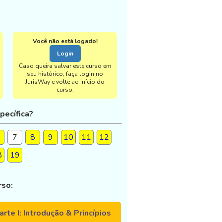
Você não está logado!
Login
Caso queira salvar este curso em
seu histórico, faça login no
JurisWay e volte ao início do
curso.
pecífica?
7
8
9
10
11
12
8
19
rso:
rte I: Introdução & Princípios