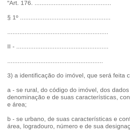
"Art. 176. ............................................
§ 1º ....................................................
..........................................................
II - .....................................................
.......................................................
3) a identificação do imóvel, que será feita
a - se rural, do código do imóvel, dos dado
denominação e de suas características, con
e área;
b - se urbano, de suas características e con
área, logradouro, número e de sua designaç