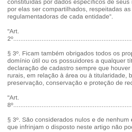
constituídas por dados específicos de seus
por elas ser compartilhados, respeitadas a
regulamentadoras de cada entidade”.
"Art.
2º...................................................................
§ 3º. Ficam também obrigados todos os propr
domínio útil ou os possuidores a qualquer tít
declaração de cadastro sempre que houver 
rurais, em relação à área ou à titularidade
preservação, conservação e proteção de rec
"Art.
8º...................................................................
§ 3º. São considerados nulos e de nenhum e
que infrinjam o disposto neste artigo não p