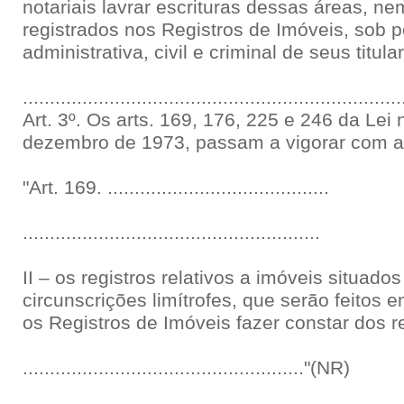
notariais lavrar escrituras dessas áreas, nem
registrados nos Registros de Imóveis, sob 
administrativa, civil e criminal de seus titul
......................................................................
Art. 3º. Os arts. 169, 176, 225 e 246 da Lei 
dezembro de 1973, passam a vigorar com as
"Art. 169. .........................................
.......................................................
II – os registros relativos a imóveis situad
circunscrições limítrofes, que serão feitos 
os Registros de Imóveis fazer constar dos re
...................................................."(NR)