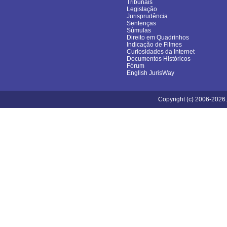
Tribunais
Legislação
Jurisprudência
Sentenças
Súmulas
Direito em Quadrinhos
Indicação de Filmes
Curiosidades da Internet
Documentos Históricos
Fórum
English JurisWay
Copyright (c) 2006-2026.