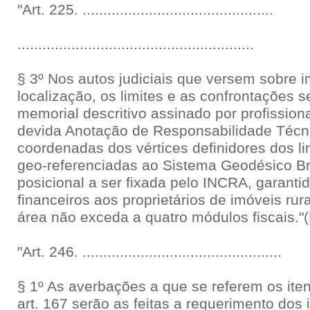
"Art. 225. ..............................................
.........................................................
§ 3º Nos autos judiciais que versem sobre i
localização, os limites e as confrontações se
memorial descritivo assinado por profissiona
devida Anotação de Responsabilidade Técn
coordenadas dos vértices definidores dos li
geo-referenciadas ao Sistema Geodésico Br
posicional a ser fixada pelo INCRA, garanti
financeiros aos proprietários de imóveis rur
área não exceda a quatro módulos fiscais."
"Art. 246. ................................................
§ 1º As averbações a que se referem os itens
art. 167 serão as feitas a requerimento dos