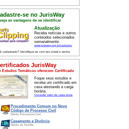
adastre-se no JurisWay
veja as vantagens de se identificar
Atualização
Receba notícias e outros
conteúdos selecionados
semanalmente.
www.jurisway.org.br/cadastro
 é cadastrado? Identifique-se com seu email e senha
ertificados JurisWay
 Estudos Temáticos oferecem Certificado
Foque seus estudos e
receba um certificado em
casa atestando a carga
horária.
Consulte valor de cada tema
Procedimento Comum no Novo
Código de Processo Civil
Direito Processual Civil
Casamento e Divórcio
Direito de Família