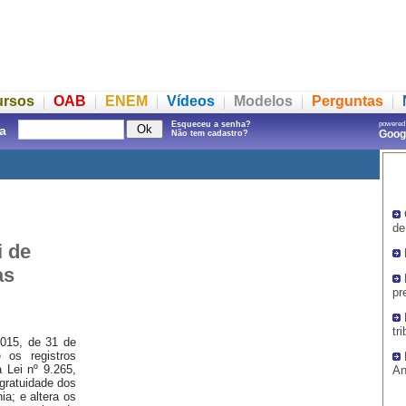
ursos
OAB
ENEM
Vídeos
Modelos
Perguntas
Esqueceu a senha?
powered
a
Goo
Não tem cadastro?
de
i de
as
pr
tr
.015, de 31 de
 os registros
a Lei nº 9.265,
An
 gratuidade dos
ia; e altera os