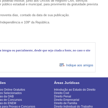
poderão instituir, junto aos Ofícios de Registro Civil, serviços
er público estadual e municipal, para provimento da gratuidade prevista
e noventa dias, contado da data de sua publicação.
 Independência e 109º da República.
íntegra ou parcialmente, desde que seja citada a fonte, no caso o site
Indique aos amigos
ões
Áreas Jurídicas
os Online Gratuitos
Introdução ao Estudo do Direito
os Selecionados
Direito Civil
as da OAB
Direito Penal
as de Concursos
Direito Empresarial
vas do ENEM
Direito de Família
s para Provas e Concursos
Direito Individual do Trabalho