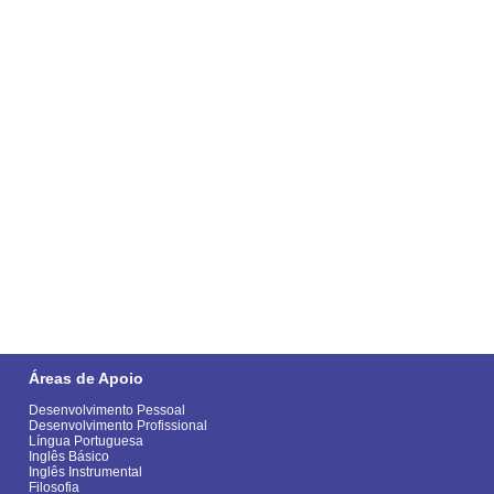
Áreas de Apoio
Desenvolvimento Pessoal
Desenvolvimento Profissional
Língua Portuguesa
Inglês Básico
Inglês Instrumental
Filosofia