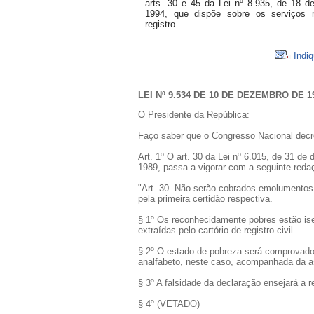
arts. 30 e 45 da Lei nº 8.935, de 18 
1994, que dispõe sobre os serviços n
registro.
Indiq
LEI Nº 9.534 DE 10 DE DEZEMBRO DE 1
O Presidente da República:
Faço saber que o Congresso Nacional decre
Art. 1º O art. 30 da Lei nº 6.015, de 31 de
1989, passa a vigorar com a seguinte reda
"Art. 30. Não serão cobrados emolumentos 
pela primeira certidão respectiva.
§ 1º Os reconhecidamente pobres estão i
extraídas pelo cartório de registro civil.
§ 2º O estado de pobreza será comprovado 
analfabeto, neste caso, acompanhada da a
§ 3º A falsidade da declaração ensejará a r
§ 4º (VETADO)