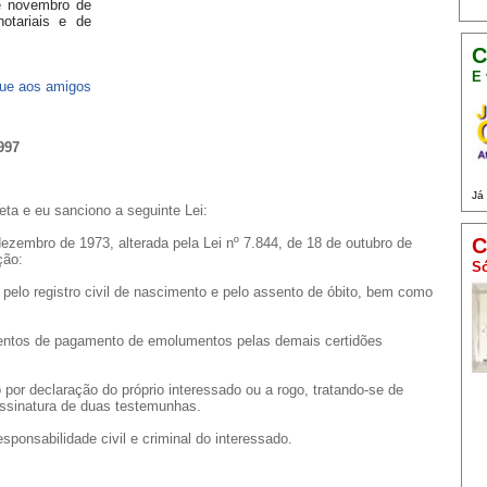
de novembro de
otariais e de
C
E 
ue aos amigos
997
Já
ta e eu sanciono a seguinte Lei:
C
 dezembro de 1973, alterada pela Lei nº 7.844, de 18 de outubro de
ção:
Só
pelo registro civil de nascimento e pelo assento de óbito, bem como
sentos de pagamento de emolumentos pelas demais certidões
por declaração do próprio interessado ou a rogo, tratando-se de
ssinatura de duas testemunhas.
esponsabilidade civil e criminal do interessado.