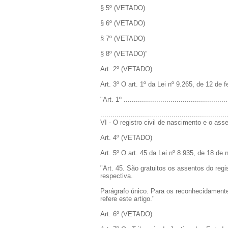
§ 5º (VETADO)
§ 6º (VETADO)
§ 7º (VETADO)
§ 8º (VETADO)”
Art. 2º (VETADO)
Art. 3º O art. 1º da Lei nº 9.265, de 12 de 
"Art. 1º ...................................................
..............................................................
VI - O registro civil de nascimento e o ass
Art. 4º (VETADO)
Art. 5º O art. 45 da Lei nº 8.935, de 18 d
"Art. 45. São gratuitos os assentos do regi
respectiva.
Parágrafo único. Para os reconhecidament
refere este artigo."
Art. 6º (VETADO)