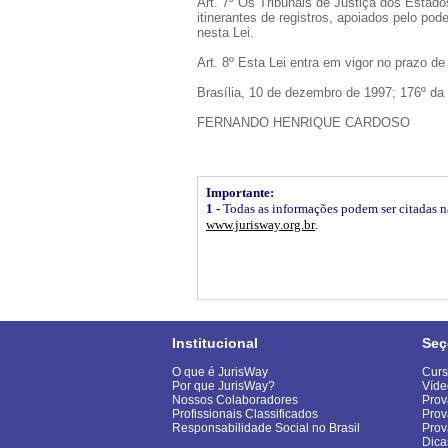
Art. 7º Os Tribunais de Justiça dos Estados 
itinerantes de registros, apoiados pelo pod
nesta Lei.
Art. 8º Esta Lei entra em vigor no prazo d
Brasília, 10 de dezembro de 1997; 176º da
FERNANDO HENRIQUE CARDOSO
Importante:
1 -
Todas as informações podem ser citadas na 
www.jurisway.org.br
.
Institucional
Seç
O que é JurisWay
Curs
Por que JurisWay?
Víde
Nossos Colaboradores
Prov
Profissionais Classificados
Prov
Responsabilidade Social no Brasil
Pro
Dica