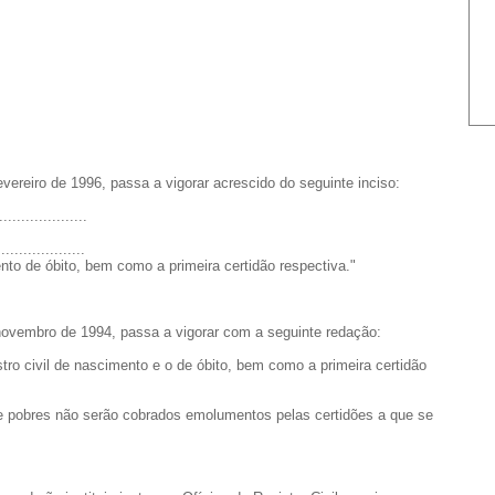
fevereiro de 1996, passa a vigorar acrescido do seguinte inciso:
....................
....................
ento de óbito, bem como a primeira certidão respectiva."
e novembro de 1994, passa a vigorar com a seguinte redação:
stro civil de nascimento e o de óbito, bem como a primeira certidão
e pobres não serão cobrados emolumentos pelas certidões a que se