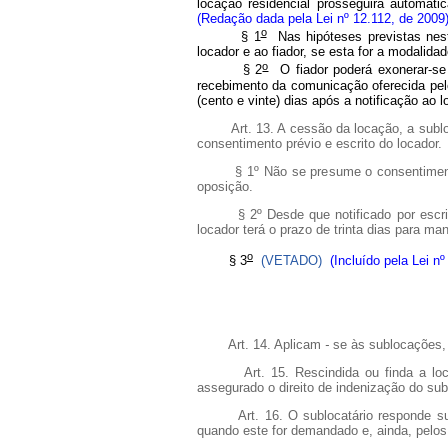
locação residencial prosseguirá automa
(Redação dada pela Lei nº 12.112, de 2009
o
§ 1
Nas hipóteses previstas nest
locador e ao fiador, se esta for a modalidad
o
§ 2
O fiador poderá exonerar-se 
recebimento da comunicação oferecida pelo
(cento e vinte) dias após a notificação ao 
Art.
13. A
cessão da locação, a sublo
consentimento prévio e escrito do locador.
§ 1º Não se presume o consentimento p
oposição.
§ 2º Desde que notificado por escrito p
locador terá o prazo de trinta dias para ma
o
§ 3
(VETADO)
(Incluído pela Lei n
Art. 14. Aplicam
-
se às sublocações, 
Art. 15. Rescindida ou finda a locaç
assegurado o direito de indenização do sub
Art. 16. O sublocatário responde subsi
quando este for demandado e, ainda, pelos