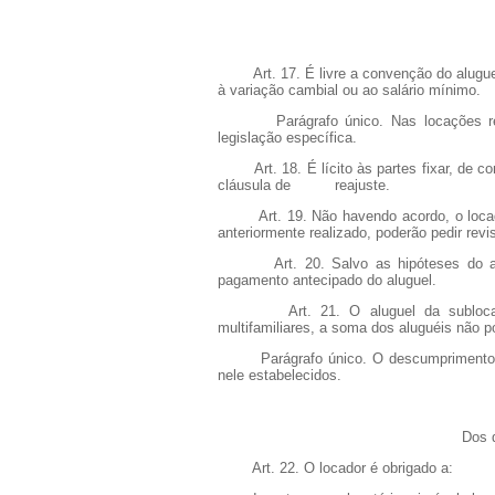
Art. 17. É livre a convenção do aluguel
à variação cambial ou ao salário mínimo.
Parágrafo único. Nas locações residen
legislação específica.
Art. 18. É lícito às partes fixar, de com
cláusula de reajuste.
Art. 19. Não havendo acordo, o locador 
anteriormente realizado, poderão pedir revis
Art. 20. Salvo as hipóteses do art. 
pagamento antecipado do aluguel.
Art. 21. O aluguel da sublocação n
multifamiliares, a soma dos aluguéis não p
Parágrafo único. O descumprimento deste
nele estabelecidos.
Dos d
Art. 22. O locador é obrigado a: