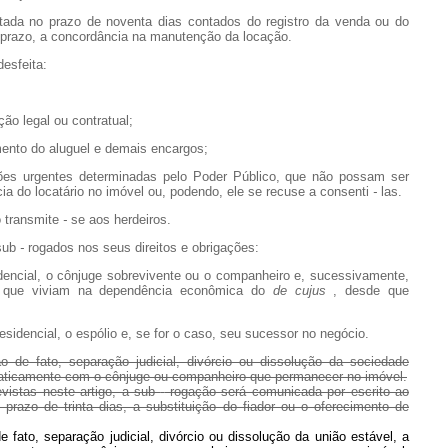
 no prazo de noventa dias contados do registro da venda ou do
prazo, a concordância na manutenção da locação.
esfeita:
o legal ou contratual;
nto do aluguel e demais encargos;
 urgentes determinadas pelo Poder Público, que não possam ser
 do locatário no imóvel ou, podendo, ele se recuse a consenti
-
las.
 transmite
-
se aos herdeiros.
 sub
-
rogados nos seus direitos e obrigações:
cial, o cônjuge sobrevivente ou o companheiro e, sucessivamente,
s que viviam na dependência econômica do
de
cujus
, desde que
dencial, o espólio e, se for o caso, seu sucessor no negócio.
 de fato, separação judicial, divórcio ou dissolução da sociedade
maticamente com o cônjuge ou companheiro que permanecer no imóvel.
stas neste artigo, a sub
-
rogação será comunicada por escrito ao
no prazo de trinta dias, a substituição do fiador ou o oferecimento de
fato, separação judicial, divórcio ou dissolução da união estável, a