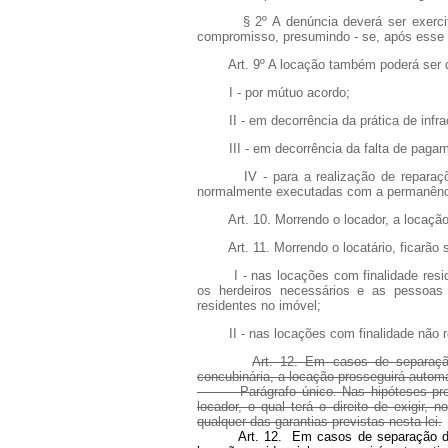
§ 2º A denúncia deverá ser exercitada
compromisso, presumindo
-
se, após esse 
Art. 9º A locação também poderá ser d
I - por mútuo acordo;
II - em decorrência da prática de infraçã
III - em decorrência da falta de pagame
IV - para a realização de reparações
normalmente executadas com a permanência
Art. 10. Morrendo o locador, a locação
Art. 11. Morrendo o locatário, ficarão
I - nas locações com finalidade residen
os herdeiros necessários e as pessoa
residentes no imóvel;
II - nas locações com finalidade não resi
Art. 12. Em casos de separação
concubinária, a locação prosseguirá auto
Parágrafo único. Nas hipóteses previ
locador, o qual terá o direito de exigir, 
qualquer das garantias previstas nesta lei.
Art. 12. Em casos de separação de 