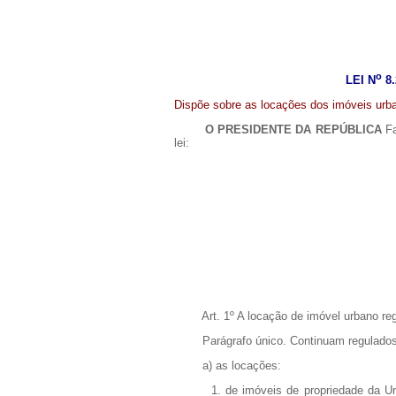
o
LEI N
8.
Dispõe sobre as locações dos imóveis urba
O PRESIDENTE DA REPÚBLICA
F
lei:
Art. 1º A locação de imóvel urbano re
Parágrafo único. Continuam regulados pel
a) as locações:
1. de imóveis de propriedade da União