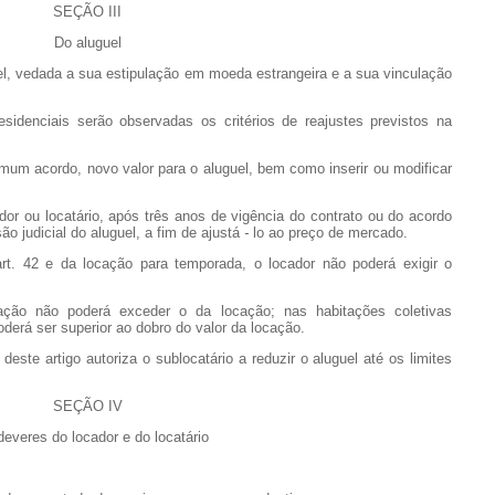
SEÇÃO III
Do aluguel
, vedada a sua estipulação em moeda estrangeira e a sua vinculação
ciais serão observadas os critérios de reajustes previstos na
um acordo, novo valor para o aluguel, bem como inserir ou modificar
ou locatário, após três anos de vigência do contrato ou do acordo
ão judicial do aluguel, a fim de ajustá
-
lo ao preço de mercado.
42 e da locação para temporada, o locador não poderá exigir o
ão poderá exceder o da locação; nas habitações coletivas
oderá ser superior ao dobro do valor da locação.
 artigo autoriza o sublocatário a reduzir o aluguel até os limites
SEÇÃO IV
everes do locador e do locatário