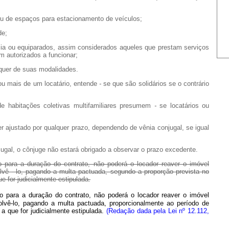
e espaços para estacionamento de veículos;
de;
ia ou equiparados, assim considerados aqueles que prestam serviços
m autorizados a funcionar;
uer de suas modalidades.
 mais de um locatário, entende
-
se que são solidários se o contrário
bitações coletivas multifamiliares presumem
-
se locatários ou
justado por qualquer prazo, dependendo de vênia conjugal, se igual
l, o cônjuge não estará obrigado a observar o prazo excedente.
do para a duração do contrato, não poderá o locador reaver o imóvel
olvê
-
lo, pagando a multa pactuada, segundo a proporção prevista no
ue for judicialmente estipulada.
 para a duração do contrato, não poderá o locador reaver o imóvel
volvê-lo, pagando a multa pactuada, proporcionalmente ao período de
 a que for judicialmente estipulada.
(Redação dada pela Lei nº 12.112,