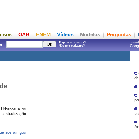
ursos
OAB
ENEM
Vídeos
Modelos
Perguntas
Esqueceu a senha?
powered
a
Goo
Não tem cadastro?
de
 de
pr
 Urbanos e os
tr
 a atualização
An
ue aos amigos