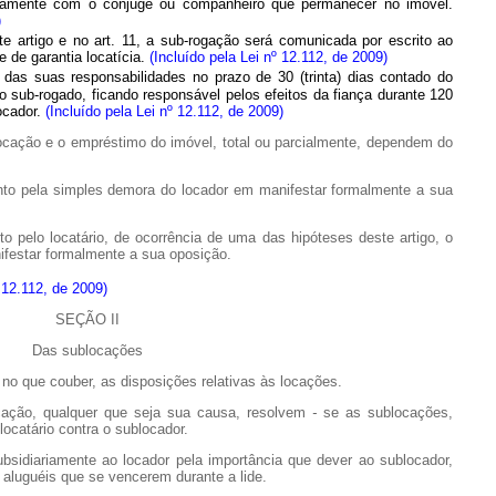
ticamente com o cônjuge ou companheiro que permanecer no imóvel.
)
e artigo e no art.
11, a
sub-rogação será comunicada por escrito ao
e de garantia locatícia.
(Incluído pela Lei nº 12.112, de 2009)
das suas responsabilidades no prazo de 30 (trinta) dias contado do
 sub-rogado, ficando responsável pelos efeitos da fiança durante 120
locador.
(Incluído pela Lei nº 12.112, de 2009)
cação e o empréstimo do imóvel, total ou parcialmente, dependem do
ela simples demora do locador em manifestar formalmente a sua
elo locatário, de ocorrência de uma das hipóteses deste artigo, o
nifestar formalmente a sua oposição.
º 12.112, de 2009)
SEÇÃO II
Das sublocações
no que couber, as disposições relativas às locações.
ão, qualquer que seja sua causa, resolvem
-
se as sublocações,
locatário contra o sublocador.
diariamente ao locador pela importância que dever ao sublocador,
 aluguéis que se vencerem durante a lide.