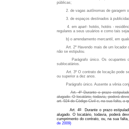
públicas;
2. de vagas autônomas de garagem ou d
3. de espaços destinados à publicida
4. em
apart-
hotéis, hotéis
-
residênc
regulares a seus usuários e como tais seja
b) o arrendamento mercantil, em qualq
Art. 2º Havendo mais de um locador ou
não se estipulou.
Parágrafo único. Os ocupantes de ha
sublocatários.
Art. 3º O contrato de locação pode ser a
ou superior a dez anos.
Parágrafo único. Ausente a vênia conjuga
Art. 4º Durante o prazo estipula
alugado. O locatário, todavia, poderá dev
art. 924 do Código Civil e, na sua falta, a q
o
Art. 4
Durante o prazo estipulado
alugado. O locatário, todavia, poderá de
cumprimento do contrato, ou, na sua falta,
de 2009)