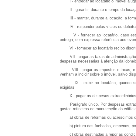
I - entregar ao locatário o imóvel aluga
II - garantir, durante o tempo da locação
III - manter, durante a locação, a forma
IV - responder pelos vícios ou defeitos 
V - fornecer ao locatário, caso este s
entrega, com expressa referência aos event
VI - fornecer ao locatário recibo discrim
VII - pagar as taxas de administração im
despesas necessárias à aferição da idoneid
VIII - pagar os impostos e taxas, e ai
venham a incidir sobre o imóvel, salvo dis
IX - exibir ao locatário, quando solic
exigidas;
X - pagar as despesas extraordinárias
Parágrafo único. Por despesas extraord
gastos rotineiros de manutenção do edifíci
a) obras de reformas ou acréscimos que 
b) pintura das fachadas, empenas, poço
c) obras destinadas a repor as condições