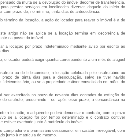
ensado da multa se a devolução do imóvel decorrer de transferência,
 para prestar serviços em localidades diversas daquela do início do
ador com prazo de, no mínimo, trinta dias de antecedência.
érmino da locação, a ação do locador para reaver o imóvel é a de
rtigo não se aplica se a locação termina em decorrência de
ante na posse do imóvel.
 locação por prazo indeterminado mediante aviso por escrito ao
 dias.
o locador poderá exigir quantia correspondente a um mês de aluguel
uto ou de fideicomisso, a locação celebrada pelo usufrutuário ou
o prazo de trinta dias para a desocupação, salvo se tiver havido
do fideicomissário, ou se a propriedade estiver consolidada em mãos do
r exercitada no prazo de noventa dias contados da extinção do
o do usufruto, presumindo
-
se, após esse prazo, a concordância na
e a locação, o adquirente poderá denunciar o contrato, com o prazo
lvo se a locação for por tempo determinado e o contrato contiver
e estiver averbado junto à matrícula do imóvel.
 comprador e o promissário cessionário, em caráter irrevogável, com
rado junto à matrícula do mesmo.