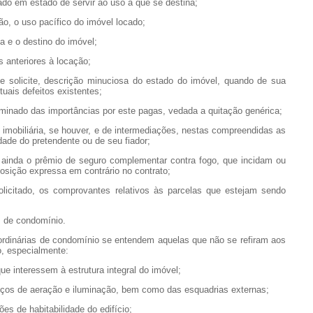
do em estado de servir ao uso a que se destina;
, o uso pacífico do imóvel locado;
 e o destino do imóvel;
anteriores à locação;
olicite, descrição minuciosa do estado do imóvel, quando de sua
uais defeitos existentes;
inado das importâncias por este pagas, vedada a quitação genérica;
obiliária, se houver, e de intermediações, nestas compreendidas as
ade do pretendente ou de seu fiador;
nda o prêmio de seguro complementar contra fogo, que incidam ou
posição expressa em contrário no contrato;
itado, os comprovantes relativos às parcelas que estejam sendo
 de condomínio.
inárias de condomínio se entendem aquelas que não se refiram aos
o, especialmente:
interessem à estrutura integral do imóvel;
s de aeração e iluminação, bem como das esquadrias externas;
 de habitabilidade do edifício;