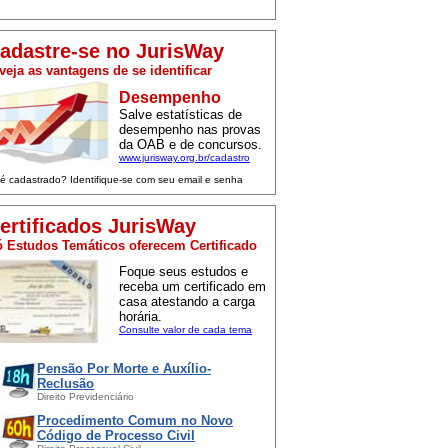
adastre-se no JurisWay
veja as vantagens de se identificar
Desempenho
Salve estatísticas de
desempenho nas provas
da OAB e de concursos.
www.jurisway.org.br/cadastro
 é cadastrado? Identifique-se com seu email e senha
ertificados JurisWay
 Estudos Temáticos oferecem Certificado
Foque seus estudos e
receba um certificado em
casa atestando a carga
horária.
Consulte valor de cada tema
Pensão Por Morte e Auxílio-
Reclusão
Direito Previdenciário
Procedimento Comum no Novo
Código de Processo Civil