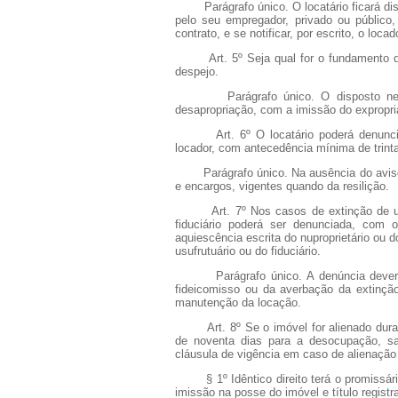
Parágrafo único. O locatário ficará disp
pelo seu empregador, privado ou público,
contrato, e se notificar, por escrito, o loc
Art. 5º Seja qual for o fundamento do t
despejo.
Parágrafo único. O disposto neste a
desapropriação, com a imissão do expropri
Art. 6º O locatário poderá denunciar a
locador, com antecedência mínima de trinta
Parágrafo único. Na ausência do aviso, 
e encargos, vigentes quando da resilição.
Art. 7º Nos casos de extinção de usufr
fiduciário poderá ser denunciada, com 
aquiescência escrita do nuproprietário ou 
usufrutuário ou do fiduciário.
Parágrafo único. A denúncia deverá se
fideicomisso ou da averbação da extinçã
manutenção da locação.
Art. 8º Se o imóvel for alienado durant
de noventa dias para a desocupação, sa
cláusula de vigência em caso de alienação 
§ 1º Idêntico direito terá o promissário
imissão na posse do imóvel e título regist