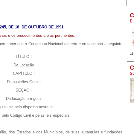
C
E 
245, DE 18 DE OUTUBRO DE 1991.
nos e os procedimentos a elas pertinentes.
aço saber que o Congresso Nacional decreta e eu sanciono a seguinte
Já
TÍTULO I
Da Locação
C
Só
CAPÍTULO I
Disposições Gerais
SEÇÃO I
Da locação em geral
gula
-
se pelo disposto nesta lei:
o Código Civil e pelas leis especiais:
, dos Estados e dos Municípios, de suas autarquias e fundações