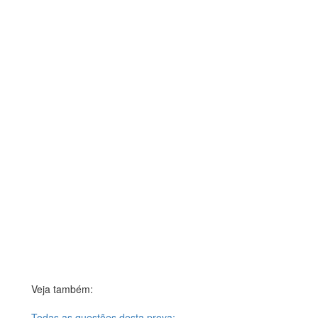
Veja também:
Todas as questões desta prova: