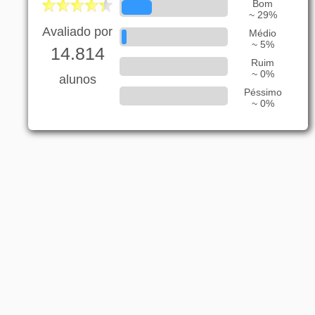
Bom
~ 29%
Avaliado por
Médio
~ 5%
14.814
Ruim
~ 0%
alunos
Péssimo
~ 0%