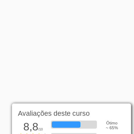
Avaliações deste curso
8,8
Ótimo
~ 65%
/10