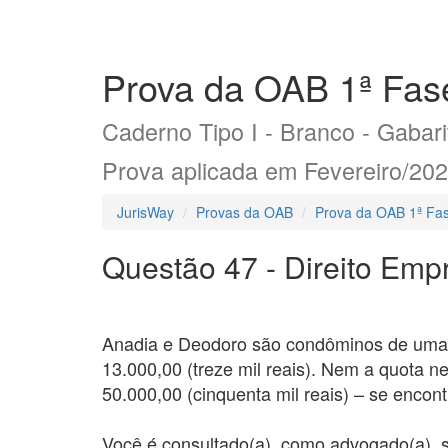
Prova da OAB 1ª Fase
Caderno Tipo I - Branco - Gabarit
Prova aplicada em Fevereiro/20
JurisWay
Provas da OAB
Prova da OAB 1ª Fas
Questão 47 - Direito Empr
Anadia e Deodoro são condôminos de uma q
13.000,00 (treze mil reais). Nem a quota n
50.000,00 (cinquenta mil reais) – se encont
Você é consultado(a), como advogado(a), 