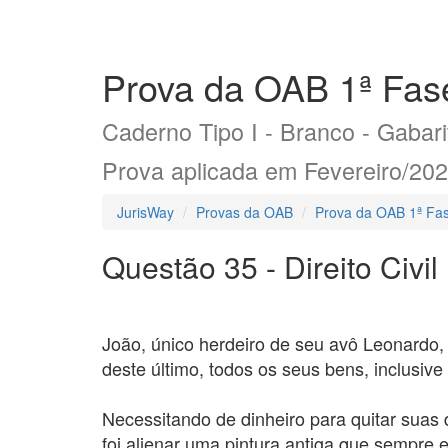
Prova da OAB 1ª Fase
Caderno Tipo I - Branco - Gabarit
Prova aplicada em Fevereiro/20
JurisWay
Provas da OAB
Prova da OAB 1ª Fas
Questão 35 - Direito Civil
João, único herdeiro de seu avô Leonardo,
deste último, todos os seus bens, inclusiv
Necessitando de dinheiro para quitar suas 
foi alienar uma pintura antiga que sempre 