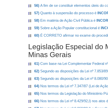
56)
A fim de se constituir elementos úteis do c
57)
Quanto à suspensão do processo é
INCO
58)
Em matéria de Ação Civil Pública é
INCO
59)
Sobre a Ação Popular constitucional é
IN
60)
É CORRETO afirmar no exame do procedime
Legislação Especial do M
Minas Gerais
61)
Com base na Lei Complementar Federal nº
62)
Segundo as disposições da Lei nº 7.853/89 e
63)
Segundo as disposições da Lei nº 8.080/90
64)
Nos termos da Lei nº 7.347/87 (Lei de Ação C
65)
Nos termos da Legislação do Ministério Públ
66)
Nos termos da Lei nº 8.429/92,I) nos atos d