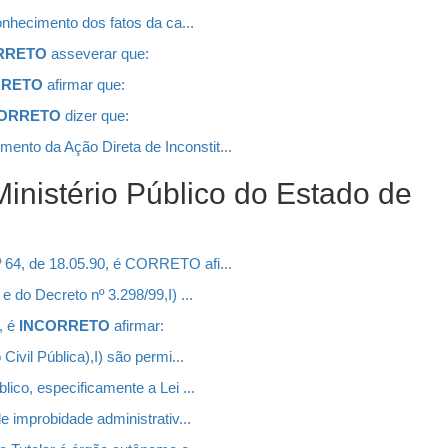
onhecimento dos fatos da ca...
RRETO
asseverar que:
RRETO
afirmar que:
CORRETO
dizer que:
nto da Ação Direta de Inconstit...
inistério Público do Estado de
 64, de 18.05.90, é CORRETO afi...
 do Decreto nº 3.298/99,I) ...
, é
INCORRETO
afirmar:
ivil Pública),I) são permi...
ico, especificamente a Lei ...
e improbidade administrativ...