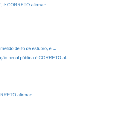
a”, é CORRETO afirmar:...
l
etido delito de estupro, é ...
ação penal pública é CORRETO af...
ORRETO afirmar:...