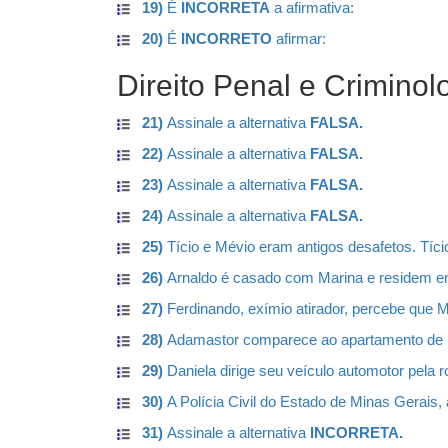
19)
É
INCORRETA
a afirmativa:
20)
É
INCORRETO
afirmar:
Direito Penal e Criminol
21)
Assinale a alternativa
FALSA.
22)
Assinale a alternativa
FALSA.
23)
Assinale a alternativa
FALSA.
24)
Assinale a alternativa
FALSA.
25)
Tício e Mévio eram antigos desafetos. Tício 
26)
Arnaldo é casado com Marina e residem em 
27)
Ferdinando, exímio atirador, percebe que M
28)
Adamastor comparece ao apartamento de Ma
29)
Daniela dirige seu veículo automotor pela r
30)
A Polícia Civil do Estado de Minas Gerais, 
31)
Assinale a alternativa
INCORRETA.