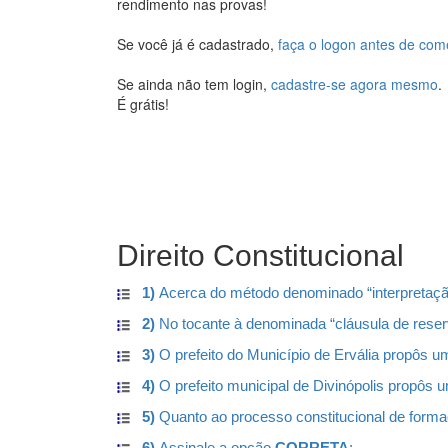
rendimento nas provas!
Se você já é cadastrado,
faça o logon antes de com
Se ainda não tem login,
cadastre-se agora mesmo
.
É grátis!
Direito Constitucional
1)
Acerca do método denominado “interpretação
2)
No tocante à denominada “cláusula de rese
3)
O prefeito do Município de Ervália propôs uma
4)
O prefeito municipal de Divinópolis propôs u
5)
Quanto ao processo constitucional de form
6)
Assinale a opção
CORRETA
: