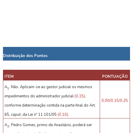
Distribuição dos Pontos
ITEM
PONTUAÇÃO
A
. Não. Aplicam-se ao gestor judicial os mesmos
1
impedimentos do administrador judicial
(0,15)
,
0,00/0,15/0,25
conforme determinação contida na parte final do Art.
65,
caput
, da Lei nº 11.101/05
(0,10)
.
A
. Pedro Gomes, primo de Anastácio, poderá ser
2