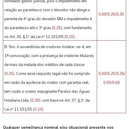
nomeado gestor judicial, pois o impedimento em
relação ao parentesco com o devedor não atinge o
0,00/0,25/0,35
parente de 4º grau do devedor
OU
o impedimento é
do parentesco até o 3º grau
(0,25)
, com fundamento
no Art. 30, § 1º, da Lei nº 11.101/05
(0,10)
.
B. Sim. A assembleia de credores instalar-se-á, em
a
1
convocação, com a presença de credores titulares
de mais da metade dos créditos de cada classe
(0,25)
. Como esse requisito legal não foi cumprido
0,00/0,25/0,35/
em razão da ausência do credor com garantia real,
0,55/0,65
tem razão o credor impugnante Paraíso das Águas
Hotelaria Ltda.
(0,30)
, com base no Art. 37, § 2º, da
Lei nº 11.101/05
(0,10)
.
Qualquer semelhança nominal e/ou situacional presente nos