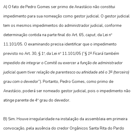
A)
O fato de Pedro Gomes ser primo de Anastácio não constitui
impedimento para sua nomeação como gestor judicial. O gestor judicial
tem os mesmos impedimentos do administrador judicial, conforme
determinação contida na parte final do Art. 65,
caput
, da Lei nº
11.101/05. O examinando precisa identificar que o impedimento
o
previsto no Art. 30, § 1º, da Lei nº 11.101/05 (“§
1
Ficará também
impedido de integrar o Comitê ou exercer a função de administrador
o
judicial quem tiver relação de parentesco ou afinidade até o 3
(terceiro)
grau com o
devedor
”). Portanto, Pedro Gomes, como primo de
Anastácio, poderá ser nomeado gestor judicial, pois o impedimento não
atinge parente de 4º grau do devedor.
B)
Sim. Houve irregularidade na instalação da assembleia em primeira
convocação, pela ausência do credor Orgânicos Santa Rita do Pardo