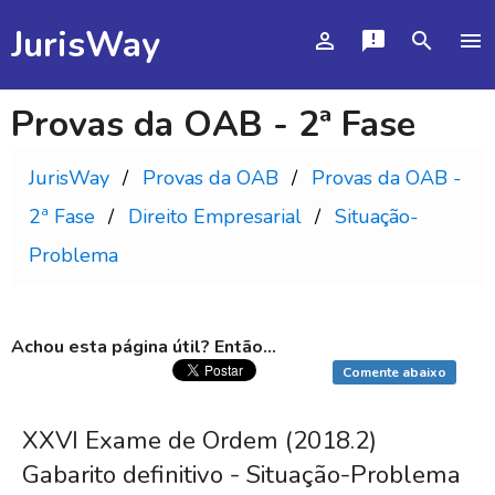
JurisWay
person_outline
announcement
search
menu
Provas da OAB - 2ª Fase
JurisWay
Provas da OAB
Provas da OAB -
2ª Fase
Direito Empresarial
Situação-
Problema
Achou esta página útil? Então...
Comente abaixo
XXVI Exame de Ordem (2018.2)
Gabarito definitivo - Situação-Problema