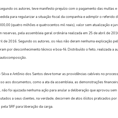
egundo os autores, teve manifesto prejuízo com o pagamento das multas e re
ida para regularizar a situação fiscal da companhia e adimplir o referido d
00,00 (quatro milhões e quatrocentos mil reais), valor sem atualização e ju
m reservas, pela assembleia geral ordinária realizada em 25 de abril de 2016
bril de 2016. Segundo os autores, os réus não deram nenhuma explicação pe
ram por desconhecimento técnico e boa-fé. Distribuído o feito, realizada a a
e autocomposição.
lva e Antônio dos Santos deve tomar as providências cabíveis no processo. A
esso aos documentos, como a ata da assembleia, as demonstrações financeir
o, não foi ajuizada nenhuma ação para anular a deliberação que aprovou sem
utados a seus clientes, na verdade, decorrem de atos ilícitos praticados p
 pela SRF para liberação da carga.