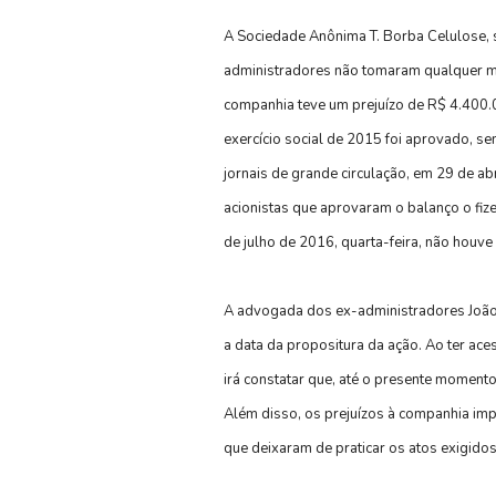
A Sociedade Anônima T. Borba Celulose, s
administradores não tomaram qualquer med
companhia teve um prejuízo de R$ 4.400.0
exercício social de 2015 foi aprovado, se
jornais de grande circulação, em 29 de a
acionistas que aprovaram o balanço o fize
de julho de 2016, quarta-feira, não houv
A advogada dos ex-administradores João Si
a data da propositura da ação. Ao ter ac
irá constatar que, até o presente moment
Além disso, os prejuízos à companhia imp
que deixaram de praticar os atos exigidos