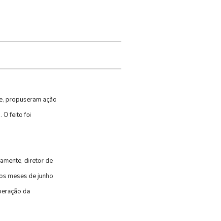
se, propuseram ação
O feito foi
amente, diretor de
 os meses de junho
beração da