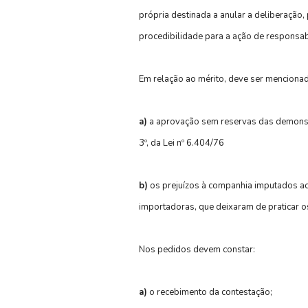
própria destinada a anular a deliberação,
procedibilidade para a ação de responsab
Em relação ao mérito, deve ser menciona
a)
a aprovação sem reservas das demonstr
3º, da Lei nº 6.404/76
b)
os prejuízos à companhia imputados aos
importadoras, que deixaram de praticar o
Nos pedidos devem constar:
a)
o recebimento da contestação;