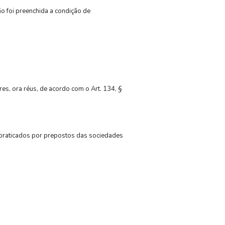
ão foi preenchida a condição de
s, ora réus, de acordo com o Art. 134, §
m praticados por prepostos das sociedades