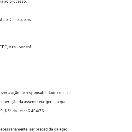
cia ao processo.
o e Daniela, e os
 CPC, o réu poderá
mover a ação de responsabilidade em face
eliberação da assembleia-geral, o que
 § 3º, da Lei nº 6.404/76.
ecessariamente, ser precedida da ação