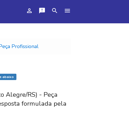
person_outline
announcement
search
menu
Peça Profissional
e abaixo
to Alegre/RS) - Peça
resposta formulada pela