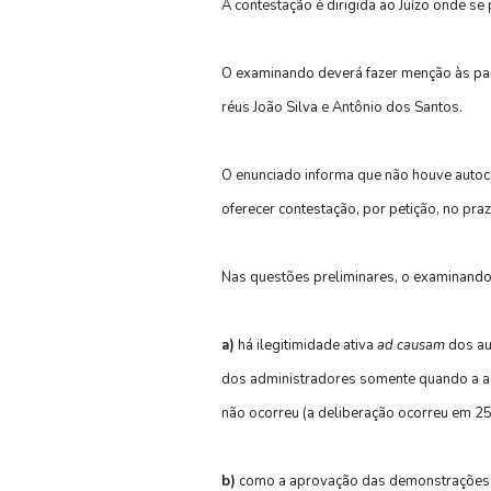
A contestação é dirigida ao Juízo onde se
O examinando deverá fazer menção às par
réus João Silva e Antônio dos Santos.
O enunciado informa que não houve autoco
oferecer contestação, por petição, no praz
Nas questões preliminares, o examinando
a)
há ilegitimidade ativa
ad causam
dos au
dos administradores somente quando a aç
não ocorreu (a deliberação ocorreu em 25
b)
como a aprovação das demonstrações fi