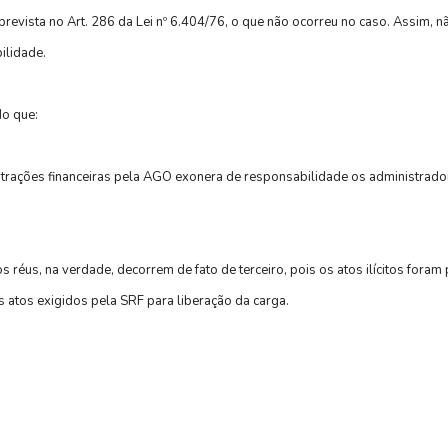
 prevista no Art. 286 da Lei nº 6.404/76, o que não ocorreu no caso. Assim, n
ilidade.
do que:
ações financeiras pela AGO exonera de responsabilidade os administradore
 réus, na verdade, decorrem de fato de terceiro, pois os atos ilícitos fora
s atos exigidos pela SRF para liberação da carga.