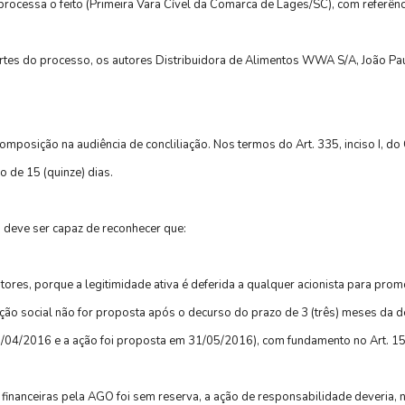
 processa o feito (Primeira Vara Cível da Comarca de Lages/SC), com referên
tes do processo, os autores Distribuidora de Alimentos WWA S/A, João Paul
mposição na audiência de concliliação. Nos termos do Art. 335, inciso I, do
o de 15 (quinze) dias.
 deve ser capaz de reconhecer que:
tores, porque a legitimidade ativa é deferida a qualquer acionista para pro
ão social não for proposta após o decurso do prazo de 3 (três) meses da d
/04/2016 e a ação foi proposta em 31/05/2016), com fundamento no Art. 159,
nanceiras pela AGO foi sem reserva, a ação de responsabilidade deveria, n