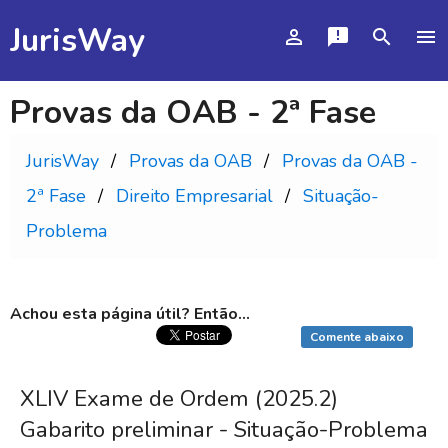
JurisWay
person_outline
announcement
search
menu
Provas da OAB - 2ª Fase
JurisWay
Provas da OAB
Provas da OAB -
2ª Fase
Direito Empresarial
Situação-
Problema
Achou esta página útil? Então...
Comente abaixo
XLIV Exame de Ordem (2025.2)
Gabarito preliminar - Situação-Problema