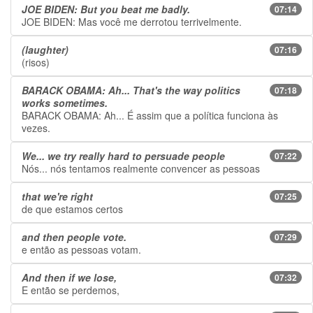
JOE BIDEN: But you beat me badly.
07:14
JOE BIDEN: Mas você me derrotou terrivelmente.
(laughter)
07:16
(risos)
BARACK OBAMA: Ah... That's the way politics
07:18
works sometimes.
BARACK OBAMA: Ah... É assim que a política funciona às
vezes.
We... we try really hard to persuade people
07:22
Nós... nós tentamos realmente convencer as pessoas
that we're right
07:25
de que estamos certos
and then people vote.
07:29
e então as pessoas votam.
And then if we lose,
07:32
E então se perdemos,