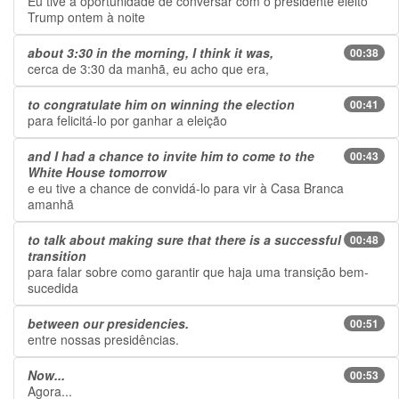
Eu tive a oportunidade de conversar com o presidente eleito
Trump ontem à noite
about 3:30 in the morning, I think it was,
00:38
cerca de 3:30 da manhã, eu acho que era,
to congratulate him on winning the election
00:41
para felicitá-lo por ganhar a eleição
and I had a chance to invite him to come to the
00:43
White House tomorrow
e eu tive a chance de convidá-lo para vir à Casa Branca
amanhã
to talk about making sure that there is a successful
00:48
transition
para falar sobre como garantir que haja uma transição bem-
sucedida
between our presidencies.
00:51
entre nossas presidências.
Now...
00:53
Agora...