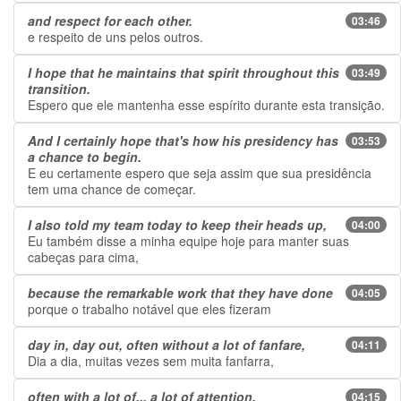
and respect for each other.
03:46
e respeito de uns pelos outros.
I hope that he maintains that spirit throughout this
03:49
transition.
Espero que ele mantenha esse espírito durante esta transição.
And I certainly hope that's how his presidency has
03:53
a chance to begin.
E eu certamente espero que seja assim que sua presidência
tem uma chance de começar.
I also told my team today to keep their heads up,
04:00
Eu também disse a minha equipe hoje para manter suas
cabeças para cima,
because the remarkable work that they have done
04:05
porque o trabalho notável que eles fizeram
day in, day out, often without a lot of fanfare,
04:11
Dia a dia, muitas vezes sem muita fanfarra,
often with a lot of... a lot of attention,
04:15