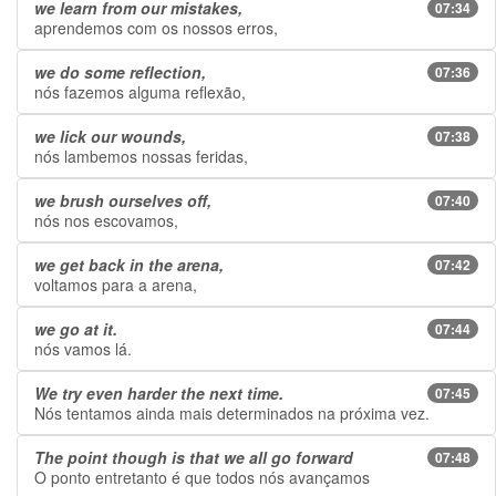
we learn from our mistakes,
07:34
aprendemos com os nossos erros,
we do some reflection,
07:36
nós fazemos alguma reflexão,
we lick our wounds,
07:38
nós lambemos nossas feridas,
we brush ourselves off,
07:40
nós nos escovamos,
we get back in the arena,
07:42
voltamos para a arena,
we go at it.
07:44
nós vamos lá.
We try even harder the next time.
07:45
Nós tentamos ainda mais determinados na próxima vez.
The point though is that we all go forward
07:48
O ponto entretanto é que todos nós avançamos