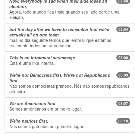
Now, everybody is sad when their side loses an
02:48
election,
Agora, todo mundo fica triste quando seu lado perde uma
eleição,
but the day after we have to remember that we're
02:54
actually all on one team.
mas no dia seguinte temos que lembrar que estamos
realmente todos em uma equipe.
This is an intramural scrimmage.
03:00
Esta é uma rixa interna.
We're not Democrats first. We're not Republicans
03:03
first.
Não somos democratas primeiro. Nós não somos republicanos
primeiro.
We are Americans first.
03:07
Somos americanos em primeiro lugar.
We're patriots first.
03:10
Nós somos patriotas em primeiro lugar.