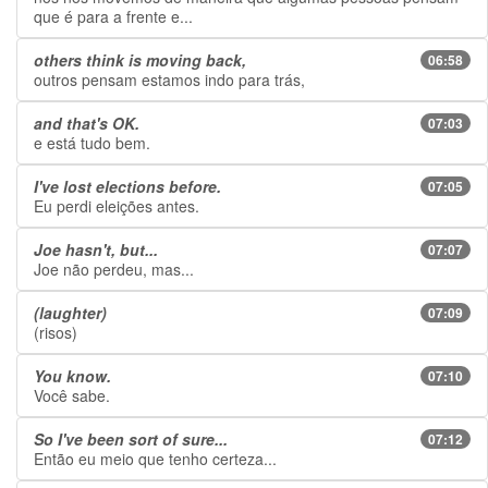
que é para a frente e...
others think is moving back,
06:58
outros pensam estamos indo para trás,
and that's OK.
07:03
e está tudo bem.
I've lost elections before.
07:05
Eu perdi eleições antes.
Joe hasn't, but...
07:07
Joe não perdeu, mas...
(laughter)
07:09
(risos)
You know.
07:10
Você sabe.
So I've been sort of sure...
07:12
Então eu meio que tenho certeza...