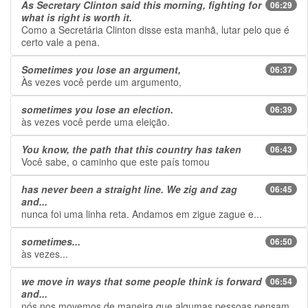
As Secretary Clinton said this morning, fighting for
06:29
what is right is worth it.
Como a Secretária Clinton disse esta manhã, lutar pelo que é
certo vale a pena.
Sometimes you lose an argument,
06:37
Às vezes você perde um argumento,
sometimes you lose an election.
06:39
às vezes você perde uma eleição.
You know, the path that this country has taken
06:43
Você sabe, o caminho que este país tomou
has never been a straight line. We zig and zag
06:45
and...
nunca foi uma linha reta. Andamos em zigue zague e...
sometimes...
06:50
às vezes...
we move in ways that some people think is forward
06:54
and...
nós nos movemos de maneira que algumas pessoas pensam