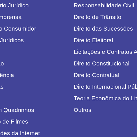
io Jurídico
Responsabilidade Civil
Imprensa
Direito de Trânsito
o Consumidor
Direito das Sucessões
Jurídicos
Direito Eleitoral
Licitações e Contratos A
ão
Direito Constitucional
dência
Direito Contratual
as
Direito Internacional Pú
Teoria Econômica do Lit
em Quadrinhos
Outros
o de Filmes
des da Internet