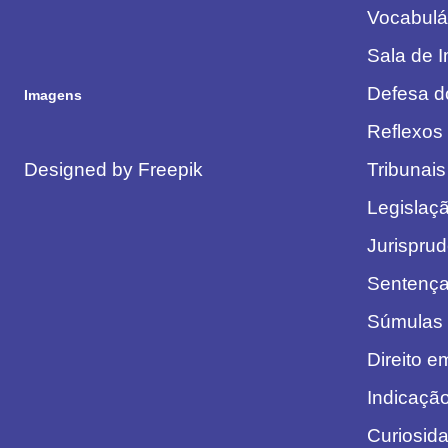
Vocabulár
Sala de 
Defesa d
Imagens
Reflexos 
Designed by Freepik
Tribunais
Legislaç
Jurispru
Sentenç
Súmulas
Direito 
Indicaçã
Curiosida