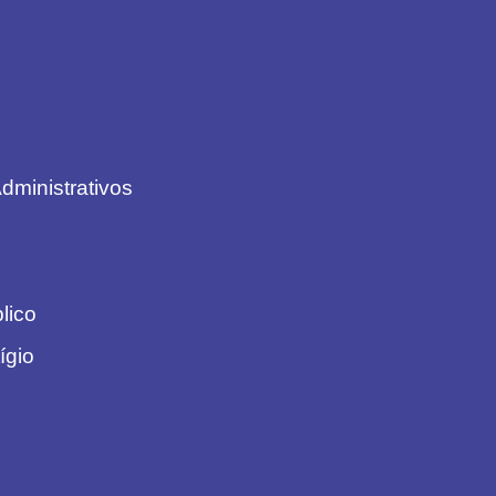
dministrativos
blico
ígio