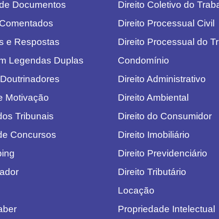
 de Documentos
Direito Coletivo do Trab
 Comentados
Direito Processual Civil
s e Respostas
Direito Processual do T
om Legendas Duplas
Condomínio
 Doutrinadores
Direito Administrativo
de Motivação
Direito Ambiental
dos Tribunais
Direito do Consumidor
 de Concursos
Direito Imobiliário
ping
Direito Previdenciário
lador
Direito Tributário
Locação
aber
Propriedade Intelectual