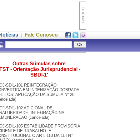
Notícias
Fale Conosco
 by
gle
Outras Súmulas sobre
'TST - Orientação Jurisprudencial -
SBDI-1'
OJ-SDI1-101 REINTEGRAÇÃO
ONVERTIDA EM INDENIZAÇÃO DOBRADA.
EITOS. APLICAÇÃO DA SÚMULA Nº 28
ancelada)
OJ-SDI1-102 ADICIONAL DE
NSALUBRIDADE. INTEGRAÇÃO NA
EMUNERAÇÃO (cancelada)
OJ-SDI1-105 ESTABILIDADE PROVISÓRIA.
CIDENTE DE TRABALHO. É
NSTITUCIONAL O ART. 118 DA LEI Nº