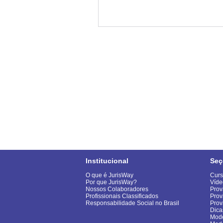
Institucional
Seç
O que é JurisWay
Curs
Por que JurisWay?
Víde
Nossos Colaboradores
Prov
Profissionais Classificados
Prov
Responsabilidade Social no Brasil
Pro
Dica
Mode