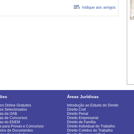
Indique aos amigos
ões
Áreas Jurídicas
os Online Gratuitos
Introdução ao Estudo do Direito
os Selecionados
Direito Civil
as da OAB
Direito Penal
as de Concursos
Direito Empresarial
vas do ENEM
Direito de Família
s para Provas e Concursos
Direito Individual do Trabalho
los de Documentos
Direito Coletivo do Trabalho