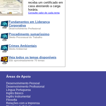
receba um certificado em
casa atestando a carga
horária.
Consulte valor de cada tema
Fundamentos em Liderança
Corporativa
Desenvolvimento Profissional
Procedimento sumaríssimo
Direito Processual do Trabalho
Crimes Ambientais
Direito Ambiental
Veja todos os temas disponíveis
São aproximadamente 70 temas
Áreas de Apoio
Desenvolvimento Pessoal
Desenvolvimento Profissional
Língua Portuguesa
Inglês Básico
Inglês Instrumental
Filosofia
Relações com a Imprensa