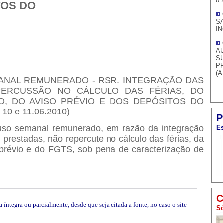
8.
TOS DO
S
IN
A
S
P
(A
MANAL REMUNERADO - RSR. INTEGRAÇÃO DAS
PERCUSSÃO NO CÁLCULO DAS FÉRIAS, DO
O, DO AVISO PRÉVIO E DOS DEPÓSITOS DO
 10 e 11.06.2010)
P
uso semanal remunerado, em razão da integração
Es
 prestadas, não repercute no cálculo das férias, da
o prévio e do FGTS, sob pena de caracterização de
C
íntegra ou parcialmente, desde que seja citada a fonte, no caso o site
Só