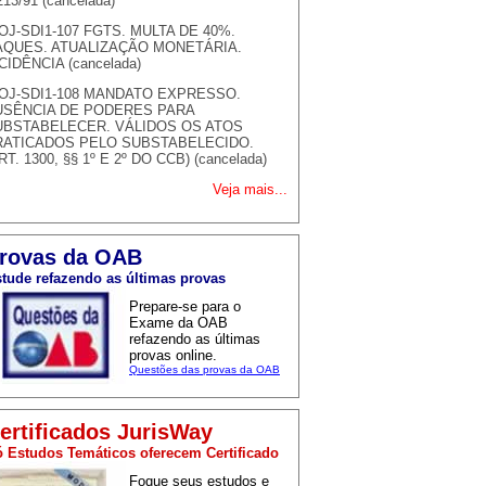
213/91 (cancelada)
OJ-SDI1-107 FGTS. MULTA DE 40%.
AQUES. ATUALIZAÇÃO MONETÁRIA.
CIDÊNCIA (cancelada)
OJ-SDI1-108 MANDATO EXPRESSO.
USÊNCIA DE PODERES PARA
UBSTABELECER. VÁLIDOS OS ATOS
RATICADOS PELO SUBSTABELECIDO.
RT. 1300, §§ 1º E 2º DO CCB) (cancelada)
Veja mais...
rovas da OAB
tude refazendo as últimas provas
Prepare-se para o
Exame da OAB
refazendo as últimas
provas online.
Questões das provas da OAB
ertificados JurisWay
 Estudos Temáticos oferecem Certificado
Foque seus estudos e