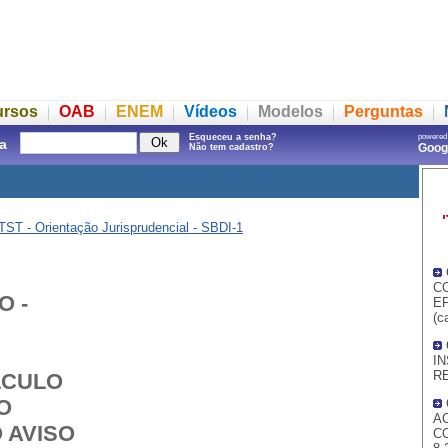
ursos
OAB
ENEM
Vídeos
Modelos
Perguntas
Esqueceu a senha?
powered
a
Goo
Não tem cadastro?
TST - Orientação Jurisprudencial - SBDI-1
C
 -
EF
(c
I
R
LCULO
O
A
 AVISO
CO