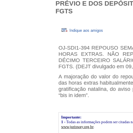
PRÉVIO E DOS DEPÓSI
FGTS
Indique aos amigos
OJ-SDI1-394 REPOUSO SE
HORAS EXTRAS. NÃO RE
DÉCIMO TERCEIRO SALÁRI
FGTS. (DEJT divulgado em 09,
A majoração do valor do repo
das horas extras habitualmente
gratificação natalina, do avis
“bis in idem”.
Importante:
1 -
Todas as informações podem ser citadas na 
www.jurisway.org.br
.