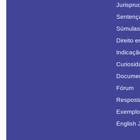
Jurispru
Sentenç
Súmulas
Direito 
Indicaçã
Curiosid
Document
Fórum
Respost
Exemplo
English 