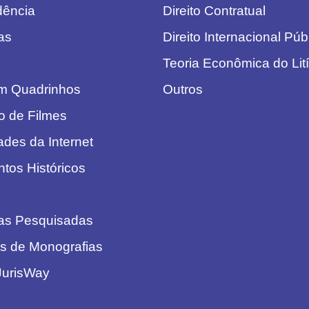
dência
Direito Contratual
as
Direito Internacional Púb
Teoria Econômica do Lití
em Quadrinhos
Outros
o de Filmes
ades da Internet
os Históricos
as Pesquisadas
s de Monografias
JurisWay