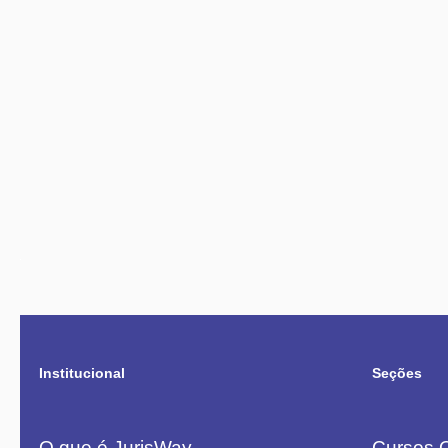
Institucional
Seções
O que é JurisWay
Cursos O