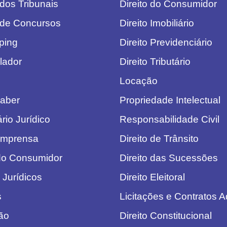
 dos Tribunais
Direito do Consumidor
 de Concursos
Direito Imobiliário
pping
Direito Previdenciário
lador
Direito Tributário
Locação
aber
Propriedade Intelectual
rio Jurídico
Responsabilidade Civil
Imprensa
Direito de Trânsito
do Consumidor
Direito das Sucessões
 Jurídicos
Direito Eleitoral
s
Licitações e Contratos A
ão
Direito Constitucional