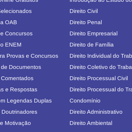
Selecionados
Direito Civil
da OAB
Direito Penal
de Concursos
Direito Empresarial
do ENEM
Direito de Família
ra Provas e Concursos
Direito Individual do Tra
 de Documentos
Direito Coletivo do Trab
 Comentados
Direito Processual Civil
as e Respostas
Direito Processual do T
com Legendas Duplas
Condomínio
 Doutrinadores
Direito Administrativo
de Motivação
Direito Ambiental