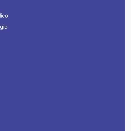
lico
gio