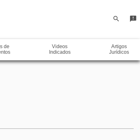
search
announcement
s de
Videos
Artigos
ntos
Indicados
Jurídicos