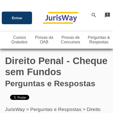
search
announcement
Entrar
Cursos
Provas da
Provas de
Perguntas &
Gratuitos
OAB
Concursos
Respostas
Direito Penal - Cheque
sem Fundos
Perguntas e Respostas
JurisWay
>
Perguntas e Respostas
>
Direito