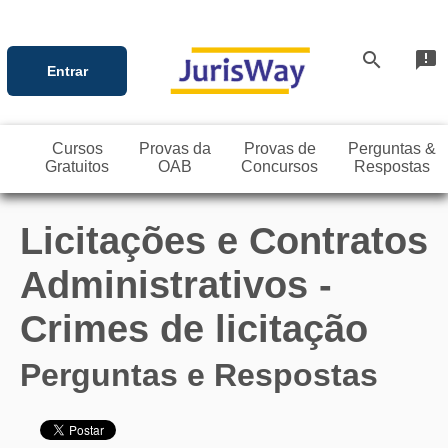
search
announcement
Entrar
Cursos
Provas da
Provas de
Perguntas &
Gratuitos
OAB
Concursos
Respostas
Licitações e Contratos
Administrativos -
Crimes de licitação
Perguntas e Respostas