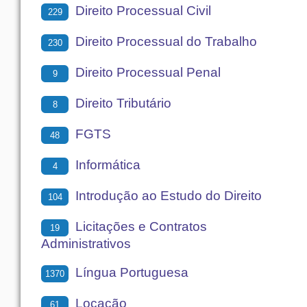
Direito Processual Civil
229
Direito Processual do Trabalho
230
Direito Processual Penal
9
Direito Tributário
8
FGTS
48
Informática
4
Introdução ao Estudo do Direito
104
Licitações e Contratos
19
Administrativos
Língua Portuguesa
1370
Locação
61