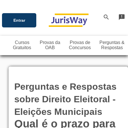
search
announcement
Entrar
Cursos
Provas da
Provas de
Perguntas &
Gratuitos
OAB
Concursos
Respostas
Perguntas e Respostas
sobre Direito Eleitoral -
Eleições Municipais
Qual é o prazo para