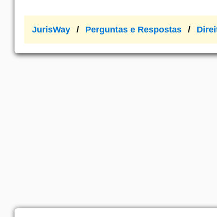
JurisWay
Perguntas e Respostas
Direi