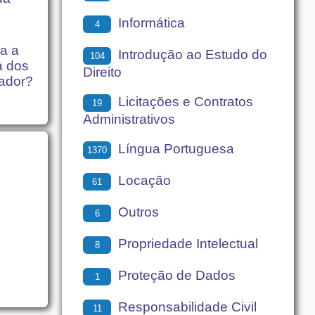
Informática
4
ra a
Introdução ao Estudo do
104
a dos
Direito
eador?
Licitações e Contratos
19
Administrativos
Língua Portuguesa
1370
Locação
61
Outros
6
Propriedade Intelectual
8
Proteção de Dados
1
Responsabilidade Civil
11