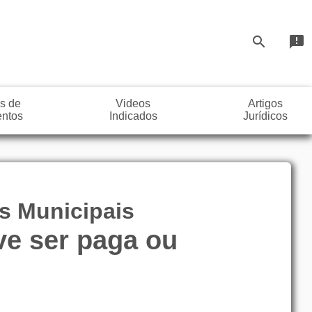
search
announcement
s de
Videos
Artigos
ntos
Indicados
Jurídicos
es Municipais
ve ser paga ou