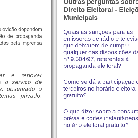
Outras perguntas sobr
Direito Eleitoral - Eleiç
Municipais
 televisão dependem
Quais as sanções para as
ção de propaganda
emissoras de rádio e televi
ladas pela imprensa
que deixarem de cumprir
qualquer das disposições da
nº 9.504/97, referentes à
propaganda eleitoral?
ar e renovar
Como se dá a participação 
a o serviço de
terceiros no horário eleitoral
s, observado o
gratuito?
temas privado,
O que dizer sobre a censur
prévia e cortes instantâneo
horário eleitoral gratuito?