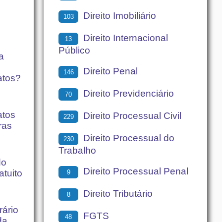
Direito Imobiliário
103
Direito Internacional
13
Público
a
Direito Penal
146
datos?
Direito Previdenciário
70
atos
Direito Processual Civil
229
ras
Direito Processual do
230
Trabalho
do
Direito Processual Penal
atuito
9
Direito Tributário
8
rário
FGTS
48
da