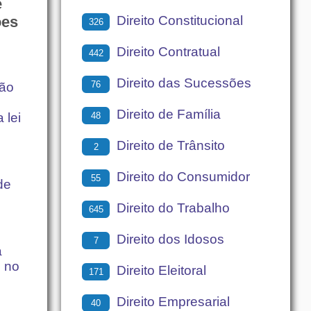
e
Direito Constitucional
ões
326
Direito Contratual
442
Direito das Sucessões
76
são
Direito de Família
48
 lei
Direito de Trânsito
2
Direito do Consumidor
55
de
Direito do Trabalho
645
Direito dos Idosos
7
a
s no
Direito Eleitoral
171
Direito Empresarial
40