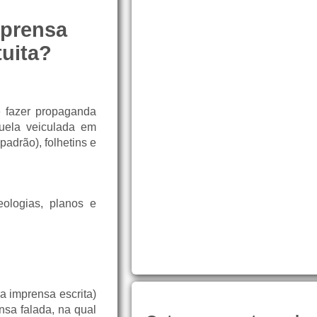
mprensa
tuita?
e fazer propaganda
quela veiculada em
adrão), folhetins e
eologias, planos e
a imprensa escrita)
nsa falada, na qual