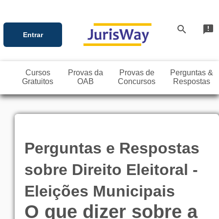
search
announcement
Entrar
Cursos
Provas da
Provas de
Perguntas &
Gratuitos
OAB
Concursos
Respostas
Perguntas e Respostas
sobre Direito Eleitoral -
Eleições Municipais
O que dizer sobre a