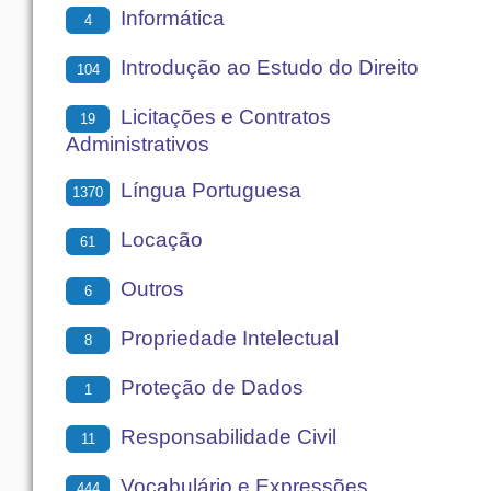
Informática
4
Introdução ao Estudo do Direito
104
Licitações e Contratos
19
Administrativos
Língua Portuguesa
1370
Locação
61
Outros
6
Propriedade Intelectual
8
Proteção de Dados
1
Responsabilidade Civil
11
Vocabulário e Expressões
444