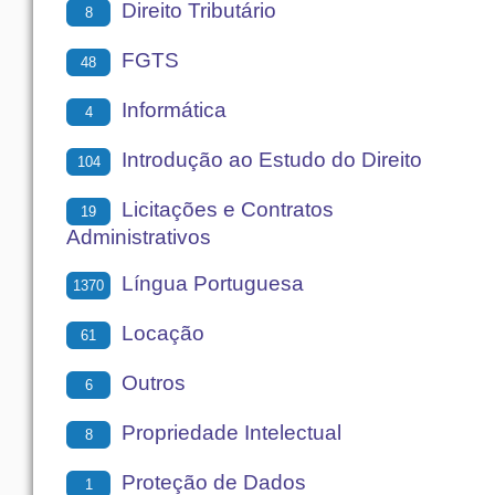
Direito Tributário
8
FGTS
48
Informática
4
Introdução ao Estudo do Direito
104
Licitações e Contratos
19
Administrativos
Língua Portuguesa
1370
Locação
61
Outros
6
Propriedade Intelectual
8
Proteção de Dados
1