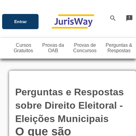
search
announcement
Entrar
Cursos
Provas da
Provas de
Perguntas &
Gratuitos
OAB
Concursos
Respostas
Perguntas e Respostas
sobre Direito Eleitoral -
Eleições Municipais
O que são