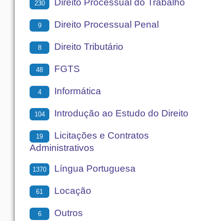
Direito Processual do Trabalho
230
Direito Processual Penal
9
Direito Tributário
8
FGTS
48
Informática
4
Introdução ao Estudo do Direito
104
Licitações e Contratos
19
Administrativos
Língua Portuguesa
1370
Locação
61
Outros
6