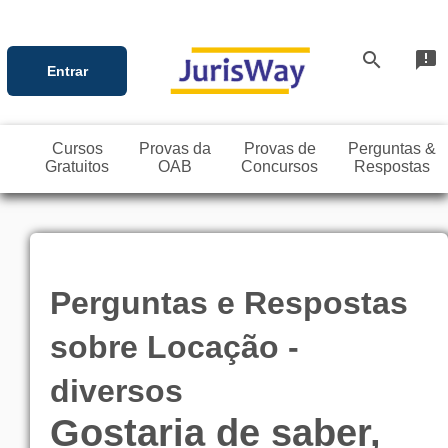
search
announcement
Entrar
Cursos
Provas da
Provas de
Perguntas &
Gratuitos
OAB
Concursos
Respostas
Perguntas e Respostas
sobre Locação -
diversos
Gostaria de saber,