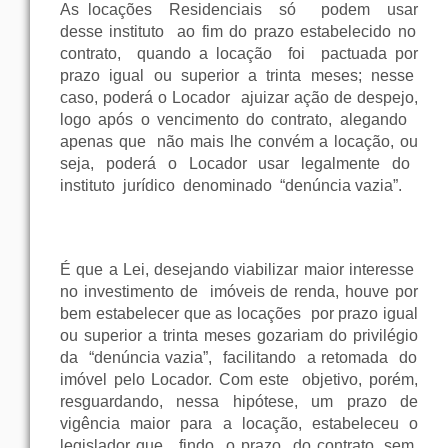
As
locações
Residenciais
só
podem
usar
desse
instituto
ao
fim
do
prazo
estabelecido no
contrato
,
quando
a
locação
foi
pactuada
por
prazo
igual
ou
superior
a trinta meses; nesse
caso
, poderá o
Locador
ajuizar
ação
de
despejo
,
logo
após
o
vencimento
do
contrato
, alegando
apenas
que
não
mais
lhe
convém a
locação
,
ou
seja, poderá o
Locador
usar
legalmente
do
instituto
jurídico
denominado
“
denúncia
vazia
”.
É
que
a
Lei
, desejando
viabilizar
maior
interesse
no
investimento
de
imóveis
de
renda
, houve
por
bem
estabelecer
que
as
locações
por
prazo
igual
ou
superior
a trinta meses gozariam do
privilégio
da
“
denúncia
vazia
”,
facilitando
a
retomada
do
imóvel
pelo
Locador
.
Com
este
objetivo
,
porém
,
resguardando, nessa
hipótese
,
um
prazo
de
vigência
maior
para
a
locação
, estabeleceu o
legislador
que
,
findo
o
prazo
do
contrato
,
sem