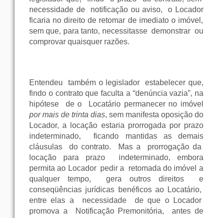
necessidade
de
notificação
ou
aviso,
o
Locador
ficaria no
direito
de
retomar
de
imediato
o
imóvel
,
sem
que
,
para
tanto
, necessitasse
demonstrar
ou
comprovar
quaisquer
razões
.
Entendeu
também
o
legislador
estabelecer
que
,
findo o
contrato
que
faculta a “
denúncia
vazia
”, na
hipótese
de o
Locatário
permanecer
no
imóvel
por
mais
de trinta
dias
,
sem
manifesta
oposição
do
Locador
, a
locação
estaria prorrogada
por
prazo
indeterminado
,
ficando mantidas as
demais
cláusulas
do
contrato
.
Mas
a
prorrogação da
locação
para
prazo
indeterminado
,
embora
permita ao
Locador
pedir
a
retomada
do
imóvel
a
qualquer
tempo
,
gera
outros
direitos
e
conseqüências
jurídicas
benéficos
ao
Locatário
,
entre
elas
a
necessidade
de
que
o
Locador
promova a
Notificação Premonitória,
antes
de