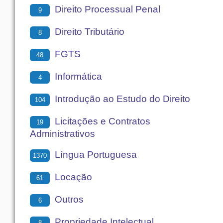
Direito Processual Penal
9
Direito Tributário
8
FGTS
48
Informática
4
Introdução ao Estudo do Direito
104
Licitações e Contratos
19
Administrativos
Língua Portuguesa
1370
Locação
61
Outros
6
Propriedade Intelectual
8