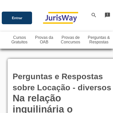
search
announcement
Entrar
Cursos
Provas da
Provas de
Perguntas &
Gratuitos
OAB
Concursos
Respostas
Perguntas e Respostas
sobre Locação - diversos
Na relação
inquilinária o