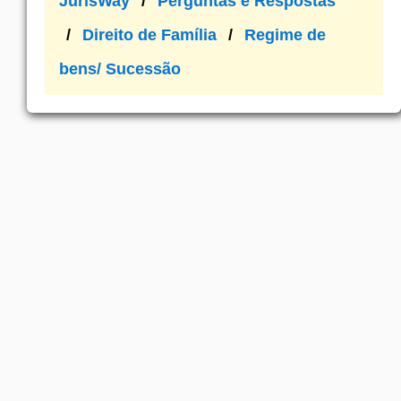
JurisWay
Perguntas e Respostas
Direito de Família
Regime de
bens/ Sucessão