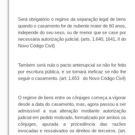
Será
obrigatório
o
regime
da
separação
legal
de
bens
quando
o
casamento
for de
nubente
maior
de 60
anos
,
independe do
seu
sexo
,
ou
de
menor
que
se case
por
necessária
autorização
judicial
. (arts. 1.640, 1641, II do
Novo Código Civil)
Também será
nulo
o
pacto
antenupcial
se
não
for
feito
por
escritura
pública
, e se tornará
ineficaz
se
não
lhe
seguir
o
casamento
. (art. 1.653
do Novo Código Civil)
O
regime
de
bens
entre
os
cônjuges
começa
a
vigorar
desde
a
data
do
casamento
,
mas
,
agora
passou a
ser
admissível a
sua
alteração
mediante
autorização
judicial
em
pedido
motivado, formalizado
por
ambos
os
cônjuges
, apurada a
procedência
das
razões
invocadas e ressalvados os
direitos
de
terceiros
. (art.