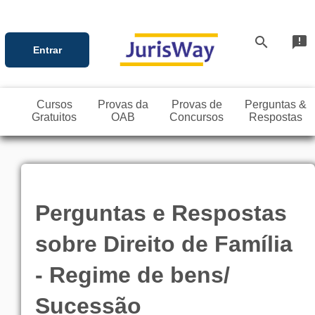
search
announcement
Entrar
Cursos
Provas da
Provas de
Perguntas &
Gratuitos
OAB
Concursos
Respostas
Perguntas e Respostas
sobre Direito de Família
- Regime de bens/
Sucessão