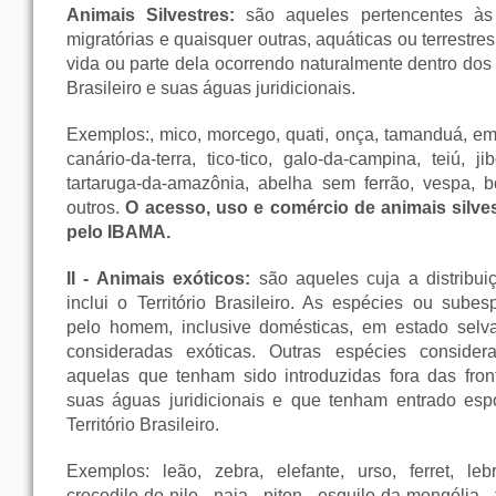
Animais Silvestres:
são aqueles pertencentes às 
migratórias e quaisquer outras, aquáticas ou terrestre
vida ou parte dela ocorrendo naturalmente dentro dos l
Brasileiro e suas águas juridicionais.
Exemplos:, mico, morcego, quati, onça, tamanduá, em
canário-da-terra, tico-tico, galo-da-campina, teiú, jib
tartaruga-da-amazônia, abelha sem ferrão, vespa, b
outros.
O acesso, uso e comércio de animais silve
pelo IBAMA.
II - Animais exóticos:
são aqueles cuja a distribui
inclui o Território Brasileiro. As espécies ou subes
pelo homem, inclusive domésticas, em estado sel
consideradas exóticas. Outras espécies consider
aquelas que tenham sido introduzidas fora das front
suas águas juridicionais e que tenham entrado es
Território Brasileiro.
Exemplos: leão, zebra, elefante, urso, ferret, lebr
crocodilo-do-nilo, naja, piton, esquilo-da-mongólia, 