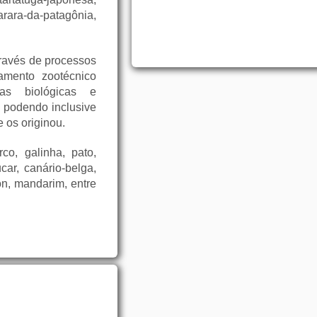
arara-da-patagônia,
ravés de processos
amento zootécnico
icas biológicas e
 podendo inclusive
e os originou.
co, galinha, pato,
car, canário-belga,
on, mandarim, entre