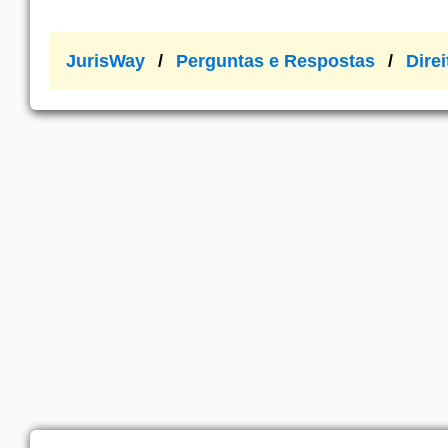
JurisWay
Perguntas e Respostas
Dire