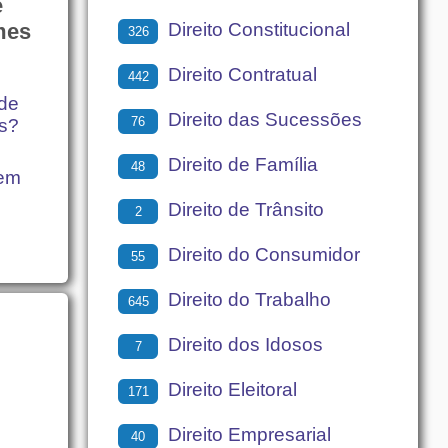
e
Direito Constitucional
mes
326
Direito Contratual
442
de
Direito das Sucessões
76
es?
Direito de Família
48
uem
Direito de Trânsito
2
Direito do Consumidor
55
Direito do Trabalho
645
Direito dos Idosos
7
Direito Eleitoral
171
Direito Empresarial
40