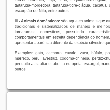
tartaruga-mordedora, tartaruga-tigre-d'água, cacatua, 
escorpião-do-Nilo, entre outros.
III - Animais domésticos:
são aqueles animais que at
tradicionais e sistematizados de manejo e melhor
tornaram-se domésticos, possuindo característ
comportamentais em estreita dependência do homem,
apresentar aparência diferente da espécie silvestre qu
Exemplos: gato, cachorro, cavalo, vaca, búfalo, por
marreco, peru, avestruz, codorna-chinesa, perdiz-chu
periquito-australiano, abelha-européia, escargot, man
outros.