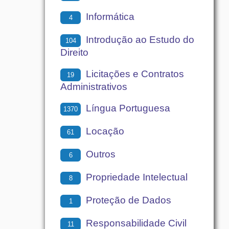
Informática
4
Introdução ao Estudo do
104
Direito
Licitações e Contratos
19
Administrativos
Língua Portuguesa
1370
Locação
61
Outros
6
Propriedade Intelectual
8
Proteção de Dados
1
Responsabilidade Civil
11