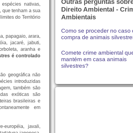
Outras perguntas sobr
espécies nativas,
Direito Ambiental - Cri
s, que tenham a sua
Ambientais
imites do Território
Como se proceder no caso 
a, papagaio, arara,
compra de animais silvestr
óia, jacaré, jabuti,
orboleta, aranha e
Comete crime ambiental q
stres é controlado
mantém em casa animais
silvestres?
ção geográfica não
pécies introduzidas
vagem, também são
adas exóticas são
eiras brasileiras e
pontaneamente
em
e-européia, javali,
tartatuga-japonesa,