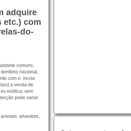
m adquire
s etc.) com
relas-do-
astante comuns,
território nacional,
rdo com o
inciso
ntais) a venda de
a ou exótica, sem
tenção pode variar
nimais silvestres,