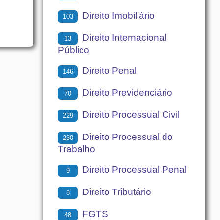
Direito Imobiliário
103
Direito Internacional
13
Público
Direito Penal
146
Direito Previdenciário
70
Direito Processual Civil
229
Direito Processual do
230
Trabalho
Direito Processual Penal
9
Direito Tributário
8
FGTS
48