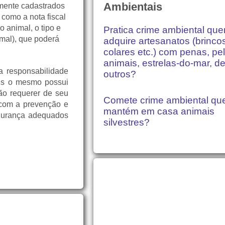
Ambientais
amente cadastrados
como a nota fiscal
 animal, o tipo e
Pratica crime ambiental qu
imal), que poderá
adquire artesanatos (brinco
colares etc.) com penas, pe
animais, estrelas-do-mar, de
a responsabilidade
outros?
ois o mesmo possui
vão requerer de seu
Comete crime ambiental q
 com a
prevenção e
mantém em casa animais
egurança adequados
silvestres?