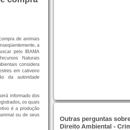
 compra de animais
conseqüentemente, a
buscar pelo IBAMA
Recursos Naturais
ientais considera
stres em cativeiro
ão da autoridade
será informado dos
gistrados, os quais
etivo é a produção
 animal ou de seus
Outras perguntas sobr
Direito Ambiental - Cri