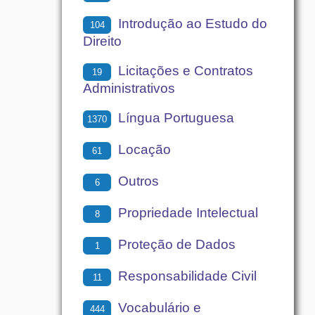
Introdução ao Estudo do
104
Direito
Licitações e Contratos
19
Administrativos
Língua Portuguesa
1370
Locação
61
Outros
6
Propriedade Intelectual
8
Proteção de Dados
1
Responsabilidade Civil
11
Vocabulário e
444