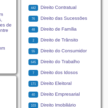
Direito Contratual
442
em
Direito das Sucessões
76
s,
les de
Direito de Família
48
ntre
Direito de Trânsito
2
uem
Direito do Consumidor
55
Direito do Trabalho
645
Direito dos Idosos
7
Direito Eleitoral
171
Direito Empresarial
40
Direito Imobiliário
103