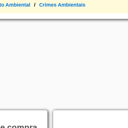
ito Ambiental
Crimes Ambientais
de compra