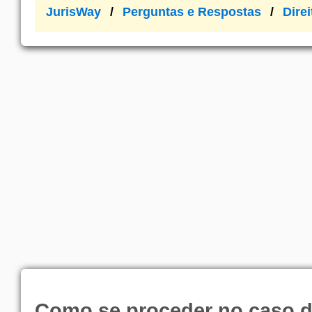
JurisWay
Perguntas e Respostas
Dire
Como se proceder no caso 