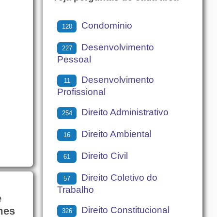
Condomínio
120
Desenvolvimento
227
Pessoal
Desenvolvimento
11
Profissional
Direito Administrativo
254
Direito Ambiental
16
Direito Civil
61
Direito Coletivo do
57
Trabalho
e
Direito Constitucional
mes
326