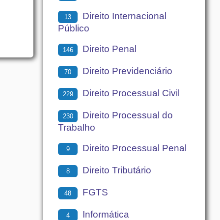
Direito Internacional
13
Público
Direito Penal
146
Direito Previdenciário
70
Direito Processual Civil
229
Direito Processual do
230
Trabalho
Direito Processual Penal
9
Direito Tributário
8
FGTS
48
Informática
4