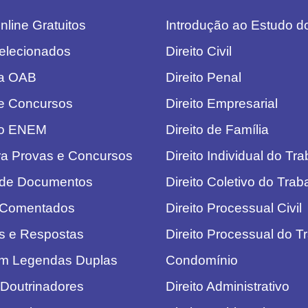
line Gratuitos
Introdução ao Estudo do
elecionados
Direito Civil
da OAB
Direito Penal
e Concursos
Direito Empresarial
do ENEM
Direito de Família
ra Provas e Concursos
Direito Individual do Tr
 de Documentos
Direito Coletivo do Trab
 Comentados
Direito Processual Civil
s e Respostas
Direito Processual do T
om Legendas Duplas
Condomínio
 Doutrinadores
Direito Administrativo