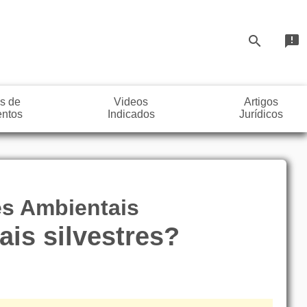
search
announcement
s de
Videos
Artigos
ntos
Indicados
Jurídicos
es Ambientais
is silvestres?