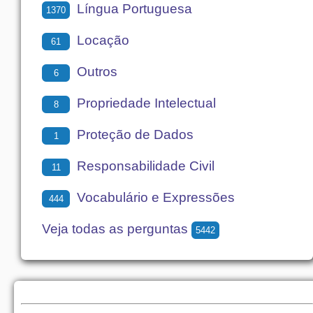
Língua Portuguesa
1370
Locação
61
Outros
6
Propriedade Intelectual
8
Proteção de Dados
1
Responsabilidade Civil
11
Vocabulário e Expressões
444
Veja todas as perguntas
5442