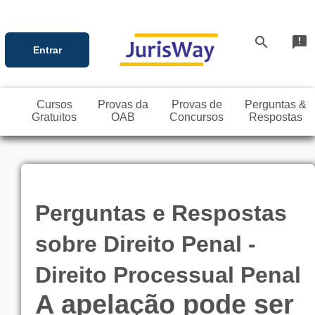
search
announcement
Entrar
Cursos
Provas da
Provas de
Perguntas &
Gratuitos
OAB
Concursos
Respostas
Perguntas e Respostas
sobre Direito Penal -
Direito Processual Penal
A apelação pode ser