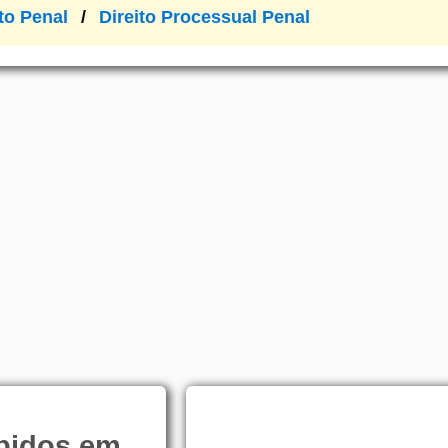
ito Penal
Direito Processual Penal
bidos em