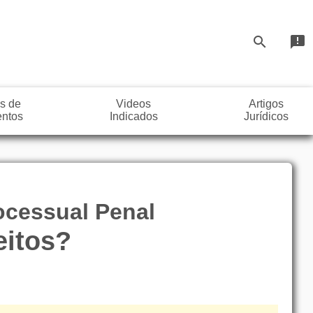
search
announcement
s de
Videos
Artigos
ntos
Indicados
Jurídicos
rocessual Penal
eitos?