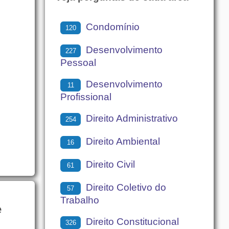
Condomínio
120
Desenvolvimento
227
Pessoal
Desenvolvimento
11
Profissional
Direito Administrativo
254
Direito Ambiental
16
Direito Civil
61
Direito Coletivo do
57
Trabalho
e
Direito Constitucional
326