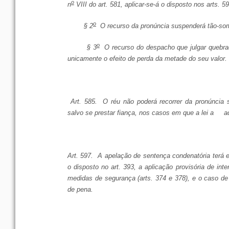
o
n
VIII do art. 581, aplicar-se-á o disposto nos arts. 5
o
§ 2
O recurso da pronúncia suspenderá tão-som
o
§ 3
O recurso do despacho que julgar quebra
unicamente o efeito de perda da metade do seu valor.
Art. 585. O réu não poderá recorrer da pronúncia 
salvo se prestar fiança, nos casos em que a lei a ad
Art. 597. A apelação de sentença condenatória terá e
o disposto no art. 393, a aplicação provisória de inte
medidas de segurança (arts. 374 e 378), e o caso de
de pena.