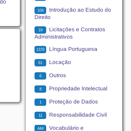
ado
Introdução ao Estudo do
104
Direito
Licitações e Contratos
19
Administrativos
Língua Portuguesa
1370
Locação
61
Outros
6
Propriedade Intelectual
8
Proteção de Dados
1
Responsabilidade Civil
11
Vocabulário e
444