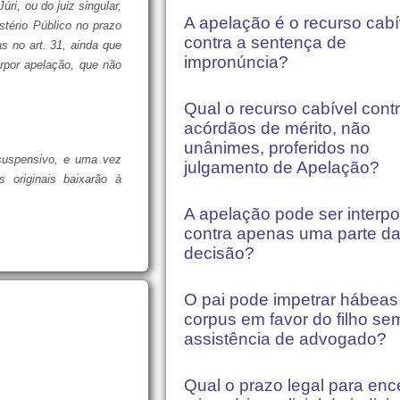
ri, ou do juiz singular,
A apelação é o recurso cabí
stério Público no prazo
contra a sentença de
s no art. 31, ainda que
impronúncia?
erpor apelação, que não
Qual o recurso cabível cont
acórdãos de mérito, não
unânimes, proferidos no
 suspensivo, e uma vez
julgamento de Apelação?
s originais baixarão à
A apelação pode ser interpo
contra apenas uma parte d
decisão?
O pai pode impetrar hábeas
corpus em favor do filho se
assistência de advogado?
Qual o prazo legal para enc