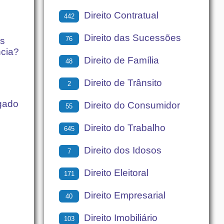
Direito Contratual
442
Direito das Sucessões
76
as
ncia?
Direito de Família
48
Direito de Trânsito
2
gado
Direito do Consumidor
55
Direito do Trabalho
645
Direito dos Idosos
7
Direito Eleitoral
171
Direito Empresarial
40
Direito Imobiliário
103