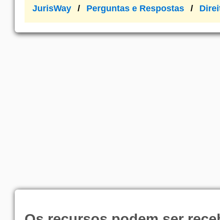
JurisWay
Perguntas e Respostas
Dire
Os recursos podem ser rece