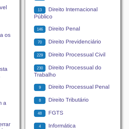
vel
Direito Internacional
13
Público
Direito Penal
146
ra os
Direito Previdenciário
70
Direito Processual Civil
229
Direito Processual do
230
sta
Trabalho
a
Direito Processual Penal
9
Direito Tributário
8
m a
FGTS
48
errar
Informática
4