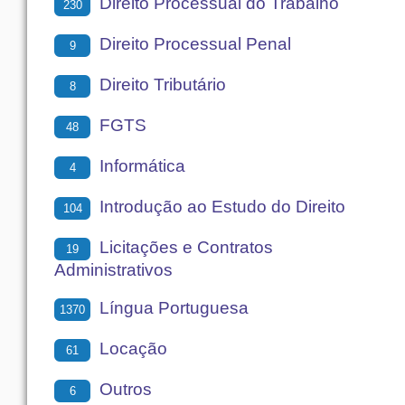
Direito Processual do Trabalho
230
Direito Processual Penal
9
Direito Tributário
8
FGTS
48
Informática
4
Introdução ao Estudo do Direito
104
Licitações e Contratos
19
Administrativos
Língua Portuguesa
1370
Locação
61
Outros
6