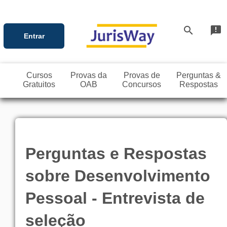
search
announcement
Entrar
Cursos
Provas da
Provas de
Perguntas &
Gratuitos
OAB
Concursos
Respostas
Perguntas e Respostas
sobre Desenvolvimento
Pessoal - Entrevista de
seleção