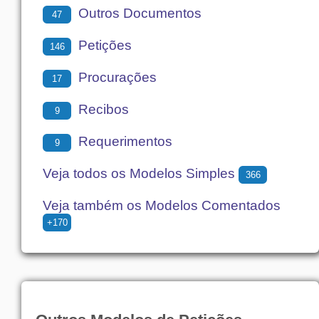
Outros Documentos
47
Petições
146
Procurações
17
Recibos
9
Requerimentos
9
Veja todos os Modelos Simples
366
Veja também os Modelos Comentados
+170