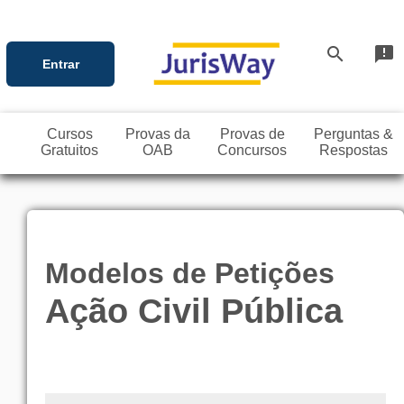
search
announcement
Entrar
Cursos
Provas da
Provas de
Perguntas &
Gratuitos
OAB
Concursos
Respostas
Modelos de Petições
Ação Civil Pública