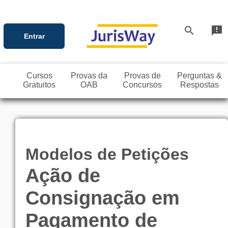
search
announcement
Entrar
Cursos
Provas da
Provas de
Perguntas &
Gratuitos
OAB
Concursos
Respostas
Modelos de Petições
Ação de
Consignação em
Pagamento de