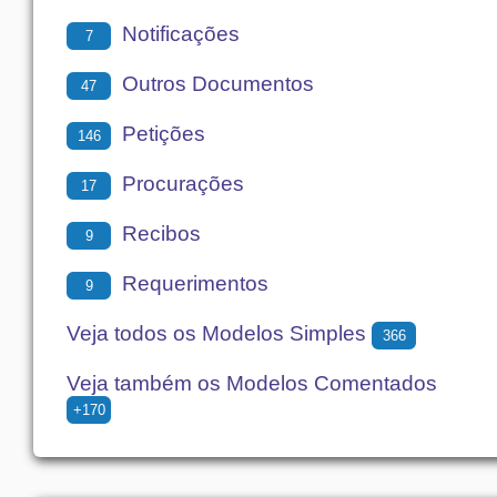
Notificações
7
Outros Documentos
47
Petições
146
Procurações
17
Recibos
9
Requerimentos
9
Veja todos os Modelos Simples
366
Veja também os Modelos Comentados
+170