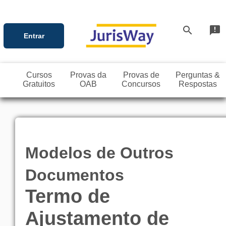
search
announcement
Entrar
Cursos
Provas da
Provas de
Perguntas &
Gratuitos
OAB
Concursos
Respostas
Modelos de Outros
Documentos
Termo de
Ajustamento de