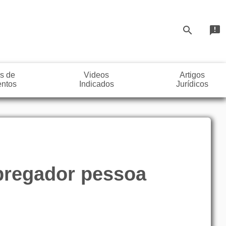
search
announcement
s de
Videos
Artigos
ntos
Indicados
Jurídicos
mpregador pessoa