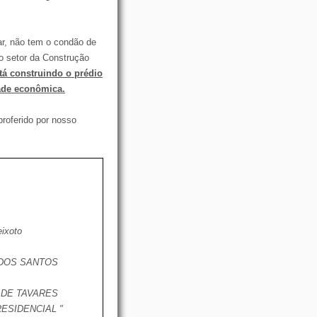
ar, não tem o condão de
do setor da Construção
tá construindo o prédio
dade econômica.
proferido por nosso
eixoto
DOS SANTOS
ADE TAVARES
ESIDENCIAL "