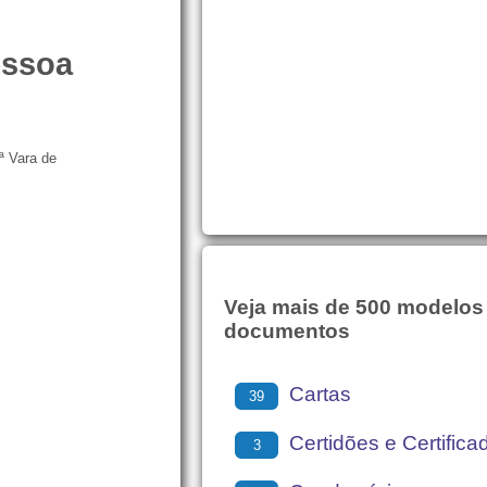
essoa
)ª Vara de
Veja mais de 500 modelos
documentos
Cartas
39
Certidões e Certifica
3