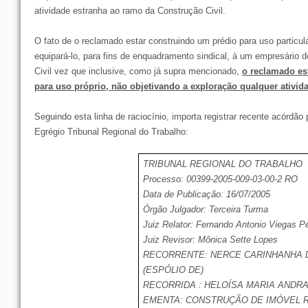
atividade estranha ao ramo da Construção Civil.
O fato de o reclamado estar construindo um prédio para uso particul
equipará-lo, para fins de enquadramento sindical, à um empresário 
Civil vez que inclusive, como já supra mencionado,
o reclamado es
para uso próprio, não objetivando a exploração qualquer ativi
Seguindo esta linha de raciocínio, importa registrar recente acórdão 
Egrégio Tribunal Regional do Trabalho:
TRIBUNAL REGIONAL DO TRABALHO
Processo: 00399-2005-009-03-00-2 RO
Data de Publicação: 16/07/2005
Órgão Julgador: Terceira Turma
Juiz Relator: Fernando Antonio Viegas P
Juiz Revisor: Mônica Sette Lopes
RECORRENTE: NERCE CARINHANHA 
(ESPÓLIO DE)
RECORRIDA : HELOÍSA MARIA ANDR
EMENTA: CONSTRUÇÃO DE IMÓVEL R