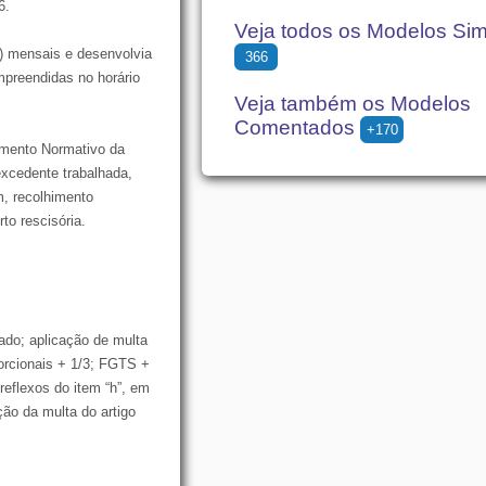
6.
Veja todos os Modelos Si
) mensais e desenvolvia
366
mpreendidas no horário
Veja também os Modelos
Comentados
+170
rumento Normativo da
excedente trabalhada,
, recolhimento
to rescisória.
zado; aplicação de multa
porcionais + 1/3; FGTS +
reflexos do item “h”, em
ção da multa do artigo