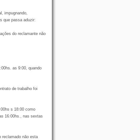
al, impugnando,
s que passa aduzir:
egações do reclamante não
7:00hs. as 9:00, quando
trato de trabalho foi
7:00hs s 18:00 como
as 16:00hs., nas sextas
 o reclamado não esta