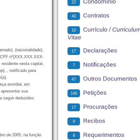
Condomínio
22
Contratos
40
Currículo /
Curriculu
10
Vitae
Declarações
do), (nacionalidade),
17
xx), CPF nº(XXX.XXX.XXX-
Notificações
residente nesta capital,
7
p), , notificado para
(a).
Outros Documentos
47
ça exordial, em
 apresentar sua
Petições
146
 seguir deduzidos:
Procurações
17
Recibos
9
Requerimentos
bro de 2005, na função
9