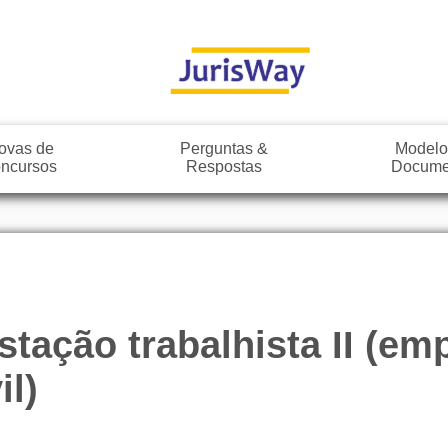
ovas de
Perguntas &
Modelo
ncursos
Respostas
Docume
tação trabalhista II (e
il)