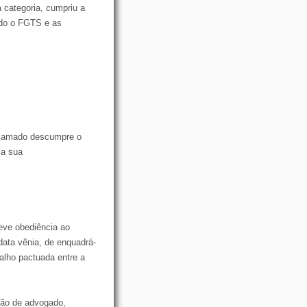
 categoria, cumpriu a
endo o FGTS e as
eclamado descumpre o
ia sua
eve obediência ao
data vênia, de enquadrá-
alho pactuada entre a
são de advogado,