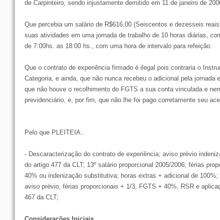
de Carpinteiro, sendo injustamente demitido em 11 de janeiro de 200
Que percebia um salário de R$616,00 (Seiscentos e dezesseis reais
suas atividades em uma jornada de trabalho de 10 horas diárias, co
de 7:00hs. as 18:00 hs., com uma hora de intervalo para refeição.
Que o contrato de experiência firmado é ilegal pois contraria o Inst
Categoria, e ainda, que não nunca recebeu o adicional pela jornada 
que não houve o recolhimento do FGTS a sua conta vinculada e nem
previdenciário, e, por fim, que não lhe foi pago corretamente seu acer
Pelo que PLEITEIA:.
- Descaracterização do contrato de experiência; aviso prévio indeni
do artigo 477 da CLT; 13º salário proporcional 2005/2006; férias pro
40% ou indenização substitutiva; horas extras + adicional de 100%; 
aviso prévio, férias proporcionais + 1/3, FGTS + 40%, RSR e aplica
467 da CLT;
Considerações Iniciais