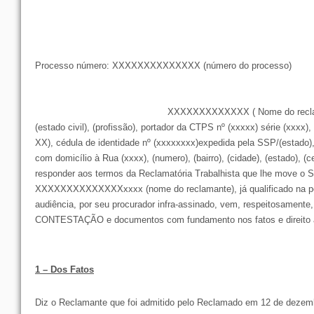
Processo número: XXXXXXXXXXXXXX (número do processo)
XXXXXXXXXXXXX ( Nome do reclama
(estado civil), (profissão), portador da CTPS nº (xxxxx) série (xx
XX), cédula de identidade nº (xxxxxxxx)expedida pela SSP/(estado), 
com domicílio à Rua (xxxx), (numero), (bairro), (cidade), (estado), (ce
responder aos termos da Reclamatória Trabalhista que lhe move o Sr
XXXXXXXXXXXXXXxxxx (nome do reclamante), já qualificado na pe
audiência, por seu procurador infra-assinado, vem, respeitosamente,
CONTESTAÇÃO e documentos com fundamento nos fatos e direito a
1 – Dos Fatos
Diz o Reclamante que foi admitido pelo Reclamado em 12 de dezem