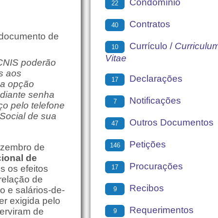
Condomínio
22
Contratos
40
 documento de
Currículo /
Curriculu
10
Vitae
 CNIS poderão
s aos
Declarações
17
na opção
ediante senha
Notificações
7
o pelo telefone
 Social de sua
Outros Documentos
47
Petições
146
ezembro de
ional de
Procurações
17
s os efeitos
 relação de
Recibos
o e salários-de-
9
er exigida pelo
Requerimentos
erviram de
9