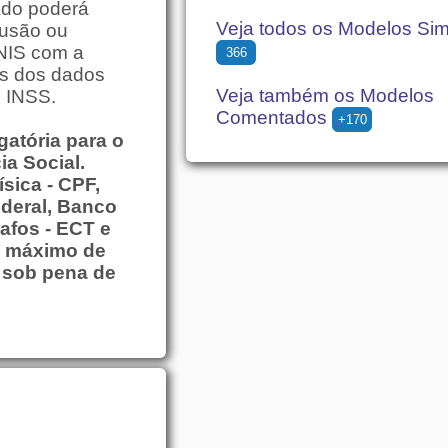
ado poderá
Veja todos os Modelos Si
lusão ou
CNIS com a
366
s dos dados
Veja também os Modelos
o INSS.
Comentados
+170
atória para o
a Social.
sica - CPF,
ederal, Banco
afos - ECT e
o máximo de
, sob pena de