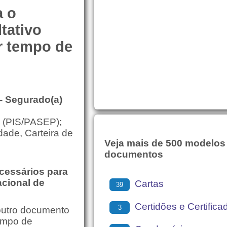
a o
tativo
r tempo de
- Segurado(a)
T (PIS/PASEP);
dade, Carteira de
Veja mais de 500 modelos
documentos
essários para
acional de
Cartas
39
Certidões e Certifica
3
 outro documento
tempo de