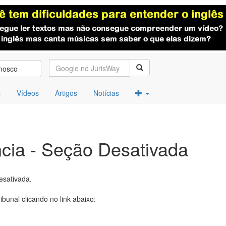
nosco
s
Vídeos
Artigos
Notícias
cia - Seção Desativada
esativada.
ibunal clicando no link abaixo: