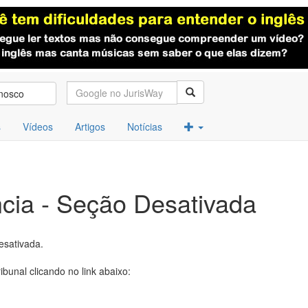
nosco
s
Vídeos
Artigos
Notícias
cia - Seção Desativada
esativada.
ibunal clicando no link abaixo: