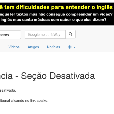
nosco
s
Vídeos
Artigos
Notícias
cia - Seção Desativada
esativada.
ibunal clicando no link abaixo: