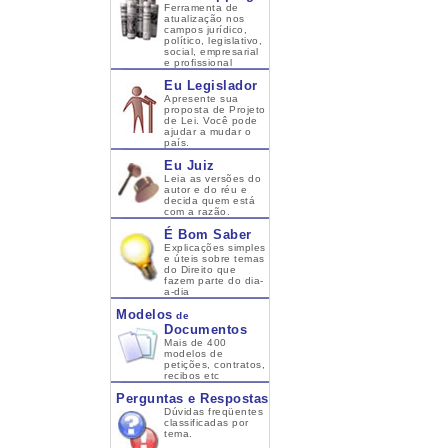
Ferramenta de
atualização nos
campos jurídico,
político, legislativo,
social, empresarial
e profissional
Eu Legislador
Apresente sua
proposta de Projeto
de Lei. Você pode
ajudar a mudar o
país.
Eu Juiz
Leia as versões do
autor e do réu e
decida quem está
com a razão.
É Bom Saber
Explicações simples
e úteis sobre temas
do Direito que
fazem parte do dia-
a-dia
Modelos
de
Documentos
Mais de 400
modelos de
petições, contratos,
recibos etc
Perguntas e Respostas
Dúvidas freqüentes
classificadas por
tema.