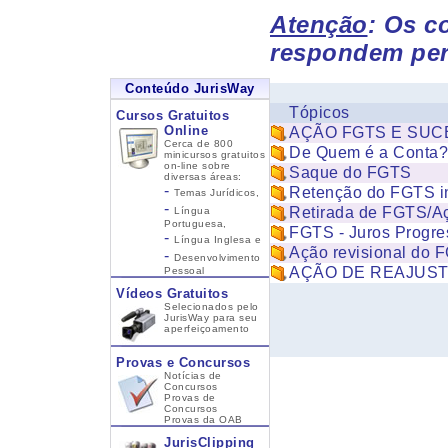
Atenção
: Os c
respondem per
Conteúdo JurisWay
Tópicos
Cursos Gratuitos
Online
AÇÃO FGTS E SU
Cerca de 800
De Quem é a Conta?
minicursos gratuitos
on-line sobre
Saque do FGTS
diversas áreas:
-
Retenção do FGTS i
Temas Jurídicos,
-
Retirada de FGTS/
Língua
Portuguesa,
FGTS - Juros Progre
-
Língua Inglesa
e
Ação revisional do 
-
Desenvolvimento
AÇÃO DE REAJUSTE 
Pessoal
Vídeos Gratuitos
Selecionados pelo
JurisWay para seu
aperfeiçoamento
Provas e Concursos
Notícias de
Concursos
Provas de
Concursos
Provas da OAB
JurisClipping