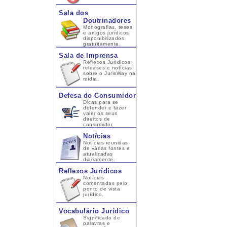
Sala dos
Doutrinadores
Monografias, teses
e artigos jurídicos
disponibilizados
gratuitamente.
Sala de Imprensa
Reflexos Jurídicos,
releases e notícias
sobre o JurisWay na
mídia.
Defesa do Consumidor
Dicas para se
defender e fazer
valer os seus
direitos de
consumidor.
Notícias
Notícias reunidas
de várias fontes e
atualizadas
diariamente.
Reflexos Jurídicos
Notícias
comentadas pelo
ponto de vista
jurídico.
Vocabulário Jurídico
Significado de
palavras e