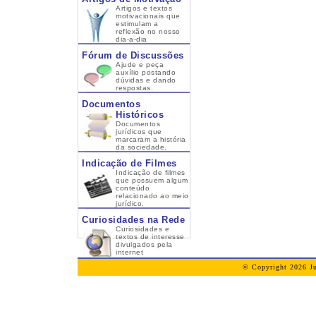
Artigos e textos
motivacionais que
estimulam a
reflexão no nosso
dia-a-dia
Fórum de Discussões
Ajude e peça
auxílio postando
dúvidas e dando
respostas.
Documentos
Históricos
Documentos
jurídicos que
marcaram a história
da sociedade.
Indicação de Filmes
Indicação de filmes
que possuem algum
conteúdo
relacionado ao meio
jurídico.
Curiosidades na Rede
Curiosidades e
textos de interesse
divulgados pela
internet
© Copyright 2026 Ju