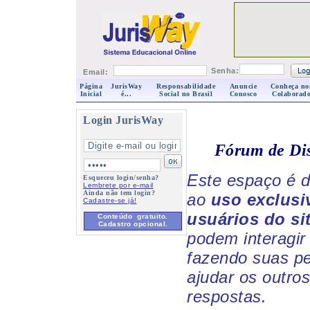
Senha:
Email:
Página
JurisWay
Responsabilidade
Anuncie
Conheça no
Inicial
é...
Social no Brasil
Conosco
Colaborado
Login JurisWay
Fórum de Di
Este espaço é d
Esqueceu login/senha?
Lembrete por e-mail
Ainda não tem login?
ao
uso exclusi
Cadastre-se já!
usuários do si
Conteúdo gratuito.
Cadastro opcional.
podem interagir 
fazendo suas p
ajudar os outro
respostas.