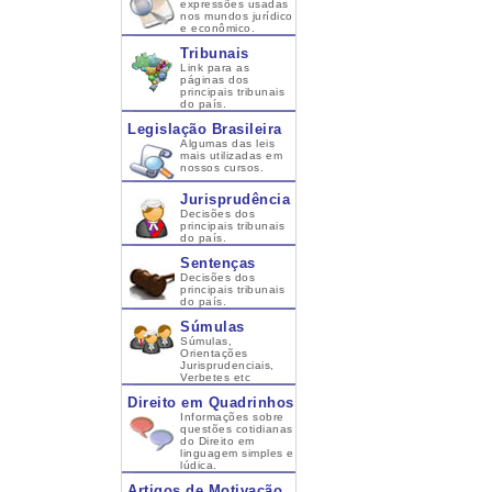
expressões usadas
nos mundos jurídico
e econômico.
Tribunais
Link para as
páginas dos
principais tribunais
do país.
Legislação Brasileira
Algumas das leis
mais utilizadas em
nossos cursos.
Jurisprudência
Decisões dos
principais tribunais
do país.
Sentenças
Decisões dos
principais tribunais
do país.
Súmulas
Súmulas,
Orientações
Jurisprudenciais,
Verbetes etc
Direito em Quadrinhos
Informações sobre
questões cotidianas
do Direito em
linguagem simples e
lúdica.
Artigos de Motivação