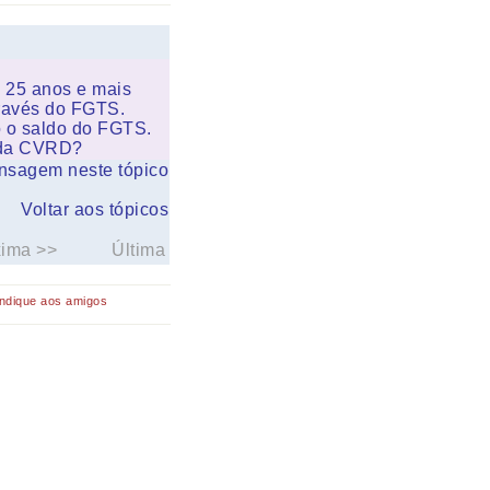
 25 anos e mais
ravés do FGTS.
 o saldo do FGTS.
 da CVRD?
nsagem neste tópico
Voltar aos tópicos
xima >>
Última
Indique aos amigos