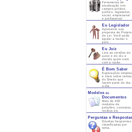
Ferramenta de
atualização nos
campos jurídico,
político, legislativo,
social, empresarial
e profissional
Eu Legislador
Apresente sua
proposta de Projeto
de Lei. Você pode
ajudar a mudar o
país.
Eu Juiz
Leia as versões do
autor e do réu e
decida quem está
com a razão.
É Bom Saber
Explicações simples
e úteis sobre temas
do Direito que
fazem parte do dia-
a-dia
Modelos
de
Documentos
Mais de 400
modelos de
petições, contratos,
recibos etc
Perguntas e Resposta
Dúvidas freqüentes
classificadas por
tema.