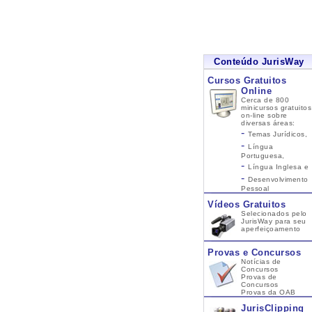
Conteúdo JurisWay
Cursos Gratuitos
Online
Cerca de 800
minicursos gratuitos
on-line sobre
diversas áreas:
-
Temas Jurídicos,
-
Língua
Portuguesa,
-
Língua Inglesa
e
-
Desenvolvimento
Pessoal
Vídeos Gratuitos
Selecionados pelo
JurisWay para seu
aperfeiçoamento
Provas e Concursos
Notícias de
Concursos
Provas de
Concursos
Provas da OAB
JurisClipping