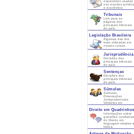
expressões usadas
nos mundos jurídic
e econômico.
Tribunais
Link para as
páginas dos
principais tribunais
do país.
Legislação Brasileira
Algumas das leis
mais utilizadas em
nossos cursos.
Jurisprudência
Decisões dos
principais tribunais
do país.
Sentenças
Decisões dos
principais tribunais
do país.
Súmulas
Súmulas,
Orientações
Jurisprudenciais,
Verbetes etc
Direito em Quadrinho
Informações sobre
questões cotidiana
do Direito em
linguagem simples 
lúdica.
Artigos de Motivação