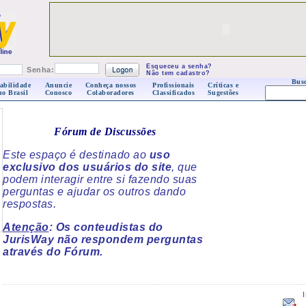
Esqueceu a senha?
Senha:
Não tem cadastro?
Busc
abilidade
Anuncie
Conheça nossos
Profissionais
Críticas e
no Brasil
Conosco
Colaboradores
Classificados
Sugestões
Fórum de Discussões
Este espaço é destinado ao
uso
exclusivo dos usuários do site
, que
podem interagir entre si fazendo suas
perguntas e ajudar os outros dando
respostas.
Atenção
: Os conteudistas do
JurisWay não respondem perguntas
através do Fórum.