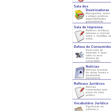
Sala dos
Doutrinadores
Monografias, teses
e artigos jurídicos
disponibilizados
gratuitamente.
Sala de Imprensa
Reflexos Jurídicos,
releases e notícias
sobre o JurisWay n
mídia.
Defesa do Consumido
Dicas para se
defender e fazer
valer os seus
direitos de
consumidor.
Notícias
Notícias reunidas
de várias fontes e
atualizadas
diariamente.
Reflexos Jurídicos
Notícias
comentadas pelo
ponto de vista
jurídico.
Vocabulário Jurídico
Significado de
palavras e