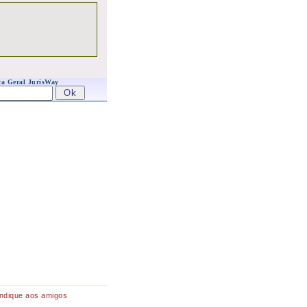
a Geral JurisWay
Indique aos amigos