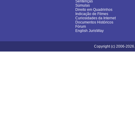
Sentenças
Súmulas
Direito em Quadrinhos
Indicação de Filmes
Curiosidades da Internet
Documentos Históricos
Fórum
English JurisWay
Copyright (c) 2006-2026.