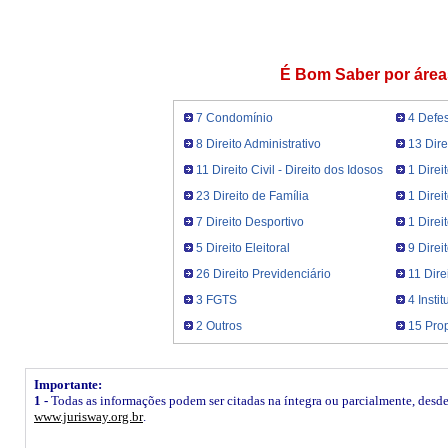
É Bom Saber por área
7 Condomínio
4 Defe
8 Direito Administrativo
13 Dire
11 Direito Civil - Direito dos Idosos
1 Direi
23 Direito de Família
1 Direi
7 Direito Desportivo
1 Dire
5 Direito Eleitoral
9 Direi
26 Direito Previdenciário
11 Dire
3 FGTS
4 Insti
2 Outros
15 Prop
Importante:
1 -
Todas as informações podem ser citadas na íntegra ou parcialmente, desde q
www.jurisway.org.br
.