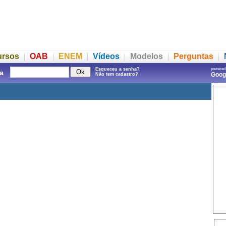
ursos
OAB
ENEM
Vídeos
Modelos
Perguntas
Esqueceu a senha?
powered
a
Goo
Não tem cadastro?