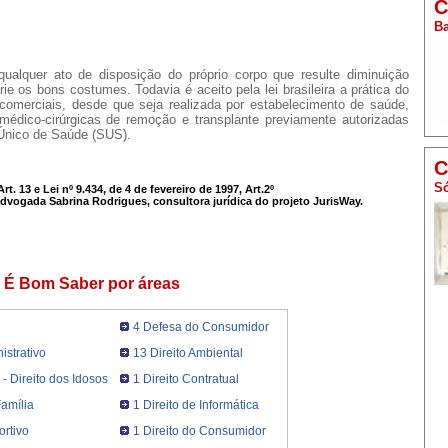
C
Ba
ualquer ato de disposição do próprio corpo que resulte diminuição
rie os bons costumes. Todavia é aceito pela lei brasileira a prática do
o comerciais, desde que seja realizada por estabelecimento de saúde,
médico-cirúrgicas de remoção e transplante previamente autorizadas
 Único de Saúde (SUS).
C
Só
rt. 13 e Lei nº 9.434, de 4 de fevereiro de 1997, Art.2º
advogada Sabrina Rodrigues, consultora jurídica do projeto JurisWay.
É Bom Saber por áreas
4 Defesa do Consumidor
istrativo
13 Direito Ambiental
l - Direito dos Idosos
1 Direito Contratual
Família
1 Direito de Informática
ortivo
1 Direito do Consumidor