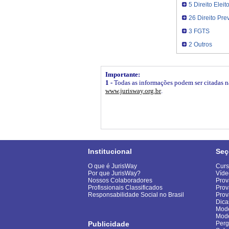
5 Direito Eleito
26 Direito Pre
3 FGTS
2 Outros
Importante:
1 -
Todas as informações podem ser citadas na 
www.jurisway.org.br
.
Institucional
Seç
O que é JurisWay
Curs
Por que JurisWay?
Víde
Nossos Colaboradores
Prov
Profissionais Classificados
Prov
Responsabilidade Social no Brasil
Pro
Dica
Mode
Mod
Publicidade
Perg