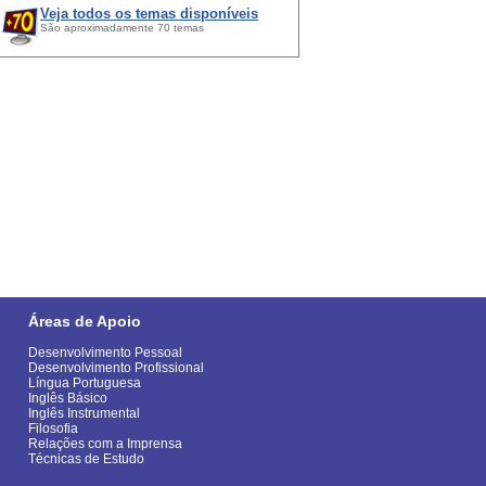
Veja todos os temas disponíveis
São aproximadamente 70 temas
Áreas de Apoio
Desenvolvimento Pessoal
Desenvolvimento Profissional
Língua Portuguesa
Inglês Básico
Inglês Instrumental
Filosofia
Relações com a Imprensa
Técnicas de Estudo