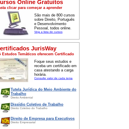
ursos Online Gratuitos
sta clicar para começar a aprender
São mais de 800 cursos
sobre Direito, Português
e Desenvolvimento
Pessoal, todos online.
Veja a lista de cursos
ertificados JurisWay
 Estudos Temáticos oferecem Certificado
Foque seus estudos e
receba um certificado em
casa atestando a carga
horária.
Consulte valor de cada tema
Tutela Jurídica do Meio Ambiente do
Trabalho
Direito Ambiental
Dissídio Coletivo de Trabalho
Direito Coletivo do Trabalho
Direito de Empresa para Executivos
Direito Empresarial