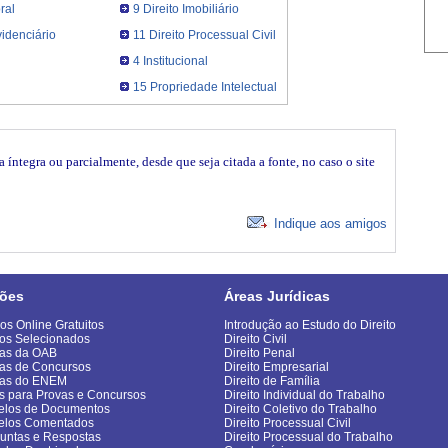
ral
9 Direito Imobiliário
videnciário
11 Direito Processual Civil
4 Institucional
15 Propriedade Intelectual
íntegra ou parcialmente, desde que seja citada a fonte, no caso o site
Indique aos amigos
ões
Áreas Jurídicas
os Online Gratuitos
Introdução ao Estudo do Direito
os Selecionados
Direito Civil
as da OAB
Direito Penal
as de Concursos
Direito Empresarial
vas do ENEM
Direito de Família
s para Provas e Concursos
Direito Individual do Trabalho
los de Documentos
Direito Coletivo do Trabalho
elos Comentados
Direito Processual Civil
untas e Respostas
Direito Processual do Trabalho