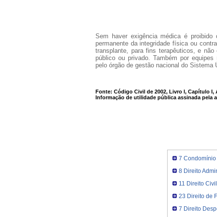
Sem haver exigência médica é proibido q
permanente da integridade física ou contra
transplante, para fins terapêuticos, e nã
público ou privado. Também por equipes 
pelo órgão de gestão nacional do Sistema
Fonte: Código Civil de 2002, Livro I, Capítulo I, A
Informação de utilidade pública assinada pela 
7 Condomínio
8 Direito Admin
11 Direito Civi
23 Direito de 
7 Direito Desp