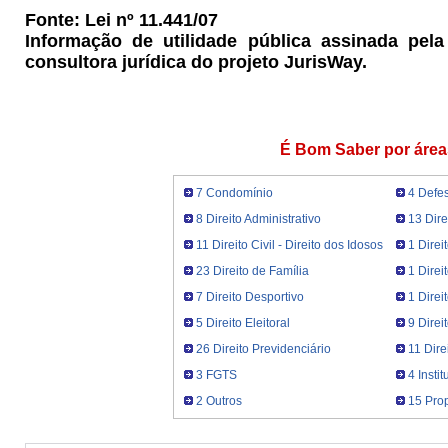
Fonte: Lei nº 11.441/07
Informação de utilidade pública assinada pel
consultora jurídica do projeto JurisWay.
É Bom Saber por área
7 Condomínio
4 Defe
8 Direito Administrativo
13 Dire
11 Direito Civil - Direito dos Idosos
1 Direi
23 Direito de Família
1 Direi
7 Direito Desportivo
1 Dire
5 Direito Eleitoral
9 Direi
26 Direito Previdenciário
11 Dire
3 FGTS
4 Insti
2 Outros
15 Prop