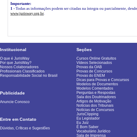
Importante:
1 -
Todas as informações podem ser citadas na íntegra ou parcialmente, desde q
www.jurisway.org.br
.
Institucional
Seções
O que é JurisWay
Cursos Online Gratuitos
Por que JurisWay?
Vídeos Selecionados
Nossos Colaboradores
Provas da OAB
Profissionais Classificados
Provas de Concursos
Responsabilidade Social no Brasil
Provas do ENEM
Dicas para Provas e Concursos
Modelos de Documentos
Modelos Comentados
Publicidade
Perguntas e Respostas
Sala dos Doutrinadores
Artigos de Motivação
Anuncie Conosco
Notícias dos Tribunais
Notícias de Concursos
JurisClipping
Eu Legislador
Entre em Contato
Eu Juiz
É Bom Saber
Dúvidas, Críticas e Sugestões
Vocabulário Jurídico
Sala de Imprensa