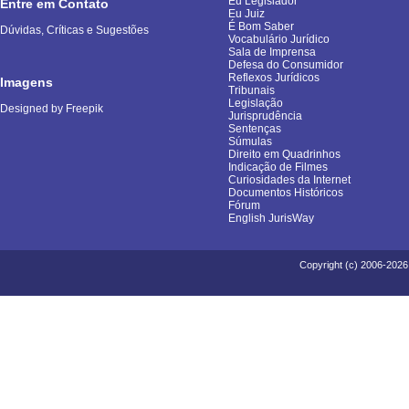
Eu Legislador
Entre em Contato
Eu Juiz
É Bom Saber
Dúvidas, Críticas e Sugestões
Vocabulário Jurídico
Sala de Imprensa
Defesa do Consumidor
Reflexos Jurídicos
Imagens
Tribunais
Legislação
Designed by Freepik
Jurisprudência
Sentenças
Súmulas
Direito em Quadrinhos
Indicação de Filmes
Curiosidades da Internet
Documentos Históricos
Fórum
English JurisWay
Copyright (c) 2006-2026