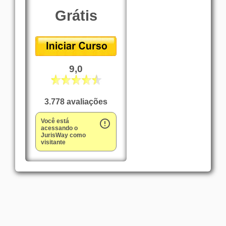
Grátis
9,0
3.778 avaliações
Você está
error_outline
acessando o
JurisWay como
visitante