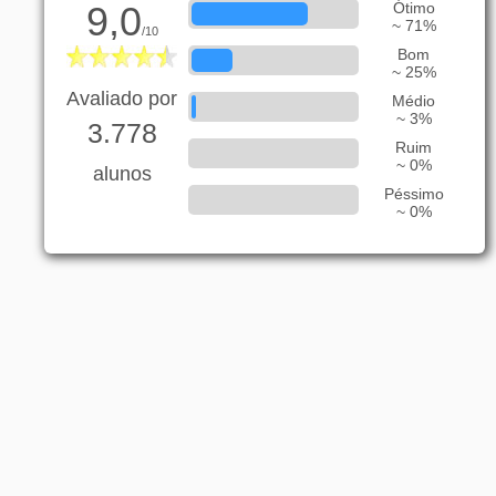
9,0
Ótimo
~ 71%
/10
Bom
~ 25%
Avaliado por
Médio
~ 3%
3.778
Ruim
~ 0%
alunos
Péssimo
~ 0%