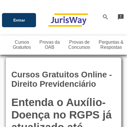
search
announcement
Entrar
Cursos
Provas da
Provas de
Perguntas &
Gratuitos
OAB
Concursos
Respostas
Cursos Gratuitos Online -
Direito Previdenciário
Entenda o Auxílio-
Doença no RGPS já